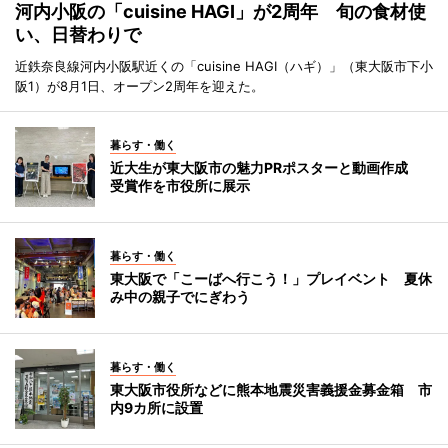
河内小阪の「cuisine HAGI」が2周年 旬の食材使
い、日替わりで
近鉄奈良線河内小阪駅近くの「cuisine HAGI（ハギ）」（東大阪市下小
阪1）が8月1日、オープン2周年を迎えた。
暮らす・働く
近大生が東大阪市の魅力PRポスターと動画作成
受賞作を市役所に展示
暮らす・働く
東大阪で「こーばへ行こう！」プレイベント 夏休
み中の親子でにぎわう
暮らす・働く
東大阪市役所などに熊本地震災害義援金募金箱 市
内9カ所に設置