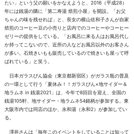
たい」という父の願いをかなえようと、2016（平成28）
年には銭湯の隣に「第二寿湯 焙煎小屋」を開設。「お父
ちゃんの味を残せれば」と、長女の横山佐和子さんが自家
焙煎のコーヒー豆の小売りと店内でのコーヒーやコーヒー
ゼリーの提供をしている。「お風呂に来る人はお風呂代し
か持ってこないので、近所の人などお風呂以外のお客さん
が多い。石焼きいもも販売しているので焼きいも屋って呼
ばれている」と笑う。
日本ガラスびん協会（東京都新宿区）がガラス瓶の普及
の一環として行う「夏休み！！ガラスびん×地サイダー＆
地ラムネ in 銭湯2021」は、今年で8回目を迎え、全国の
銭湯105軒、地サイダー・地ラムネ54銘柄が参加する。東
大阪市内では同店のほか、永和湯（永和2）が参加してい
る。
澤井さんは「毎年このイベントをしていることは知って