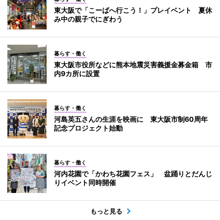
東大阪で「こーばへ行こう！」プレイベント 夏休
み中の親子でにぎわう
暮らす・働く
東大阪市役所などに熊本地震災害義援金募金箱 市
内9カ所に設置
暮らす・働く
河島英五さんの生涯を映画に 東大阪市制60周年
記念プロジェクト始動
暮らす・働く
河内花園で「かわち花園フェス」 盆踊りとだんじ
りイベント同時開催
もっと見る