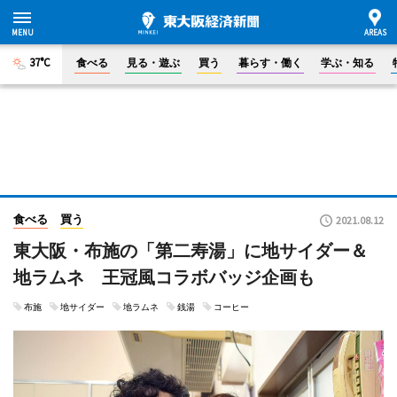
37°C
食べる
見る・遊ぶ
買う
暮らす・働く
学ぶ・知る
食べる
買う
2021.08.12
東大阪・布施の「第二寿湯」に地サイダー＆
地ラムネ 王冠風コラボバッジ企画も
布施
地サイダー
地ラムネ
銭湯
コーヒー