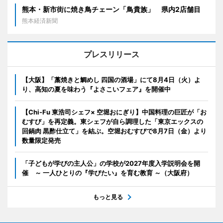
熊本・新市街に焼き鳥チェーン「鳥貴族」 県内2店舗目
熊本経済新聞
プレスリリース
【大阪】「藁焼きと鯛めし 四国の酒場」にて8月4日（火）よ
り、高知の夏を味わう『よさこいフェア』を開催中
【Chi-Fu 東浩司シェフ× 空堀おにぎり】中国料理の巨匠が「お
むすび」を再定義。東シェフが自ら調理した「東京エックスの
回鍋肉 黒酢仕立て」を結ぶ。空堀おむすびで8月7日（金）より
数量限定発売
「子どもが学びの主人公」の学校が2027年度入学説明会を開
催 ～ 一人ひとりの『学びたい』を育む教育 ～（大阪府）
もっと見る