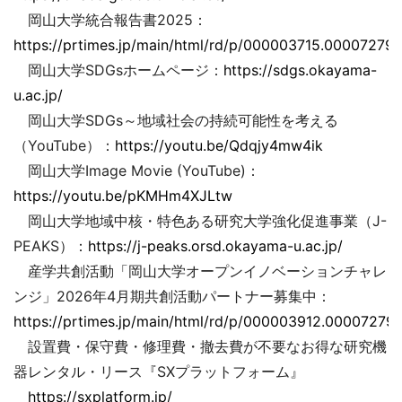
岡山大学統合報告書2025：
https://prtimes.jp/main/html/rd/p/000003715.000072793
岡山大学SDGsホームページ：
https://sdgs.okayama-
u.ac.jp/
岡山大学SDGs～地域社会の持続可能性を考える
（YouTube）：
https://youtu.be/Qdqjy4mw4ik
岡山大学Image Movie (YouTube)：
https://youtu.be/pKMHm4XJLtw
岡山大学地域中核・特色ある研究大学強化促進事業（J-
PEAKS）：
https://j-peaks.orsd.okayama-u.ac.jp/
産学共創活動「岡山大学オープンイノベーションチャレ
ンジ」2026年4月期共創活動パートナー募集中：
https://prtimes.jp/main/html/rd/p/000003912.000072793
設置費・保守費・修理費・撤去費が不要なお得な研究機
器レンタル・リース『SXプラットフォーム』
https://sxplatform.jp/