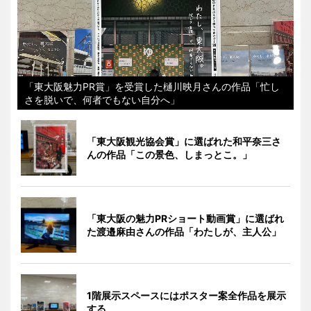
「東大阪魅力PR賞」を受賞した樋川映月さんの作品「忙し
さを脱いで、何者でもない自分へ」
「東大阪観光協会賞」に選ばれた和平奈三さ
んの作品「この景色、しまっとこ。」
「東大阪の魅力PRショート動画賞」に選ばれ
た渡邉麻由さんの作品「わたしが、主人公」
1階展示スペースにはポスター案全作品を展示
する