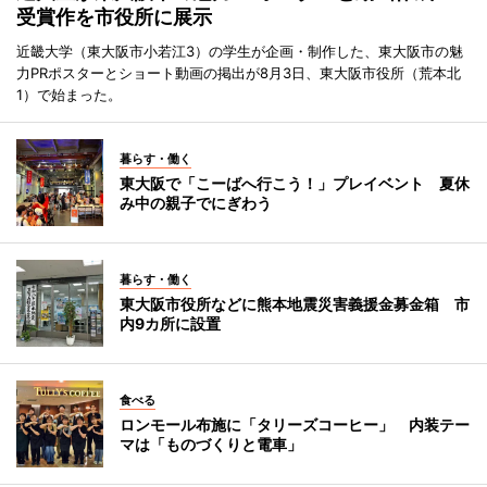
受賞作を市役所に展示
近畿大学（東大阪市小若江3）の学生が企画・制作した、東大阪市の魅
力PRポスターとショート動画の掲出が8月3日、東大阪市役所（荒本北
1）で始まった。
暮らす・働く
東大阪で「こーばへ行こう！」プレイベント 夏休
み中の親子でにぎわう
暮らす・働く
東大阪市役所などに熊本地震災害義援金募金箱 市
内9カ所に設置
食べる
ロンモール布施に「タリーズコーヒー」 内装テー
マは「ものづくりと電車」