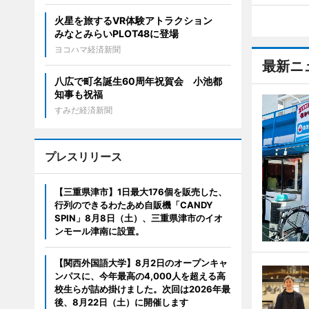
火星を旅するVR体験アトラクション
みなとみらいPLOT48に登場
ヨコハマ経済新聞
最新ニ
八広で町名誕生60周年祝賀会 小池都
知事も祝福
すみだ経済新聞
プレスリリース
【三重県津市】1日最大176個を販売した、
行列のできるわたあめ自販機「CANDY
SPIN」8月8日（土）、三重県津市のイオ
ンモール津南に設置。
【関西外国語大学】8月2日のオープンキャ
ンパスに、今年最高の4,000人を超える高
校生らが詰め掛けました。次回は2026年最
後、8月22日（土）に開催します