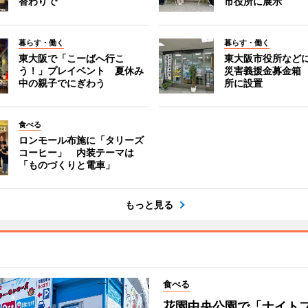
替わりで
市役所に展示
暮らす・働く
暮らす・働く
東大阪で「こーばへ行こ
東大阪市役所など
う！」プレイベント 夏休み
災害義援金募金箱
中の親子でにぎわう
所に設置
食べる
ロンモール布施に「タリーズ
コーヒー」 内装テーマは
「ものづくりと電車」
もっと見る
食べる
花園中央公園で「ナイト