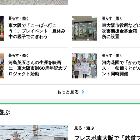
暮らす・働く
暮らす・働く
東大阪で「こーばへ行こ
東大阪市役所など
う！」プレイベント 夏休み
災害義援金募金箱
中の親子でにぎわう
所に設置
暮らす・働く
暮らす・働く
河島英五さんの生涯を映画
河内花園で「かわ
に 東大阪市制60周年記念プ
ス」 盆踊りとだ
ロジェクト始動
ント同時開催
もっと見る
遊ぶ
見る・遊ぶ
フレスポ東大阪で「鉄道