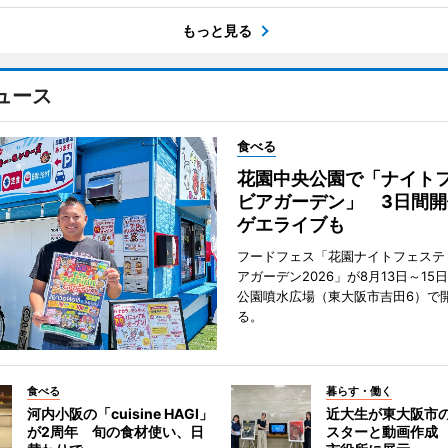
もっと見る
ュース
食べる
花園中央公園で「ナイト
ビアガーデン」 3日間開
ゲエライブも
フードフェス「花園ナイトフェステ
アガーデン2026」が8月13日～15
公園噴水広場（東大阪市吉田6）で
る。
食べる
暮らす・働く
河内小阪の「cuisine HAGI」
近大生が東大阪市の
が2周年 旬の食材使い、日
スターと動画作成