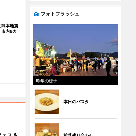
フォトフラッシュ
に熊本地震
 市内9カ
昨年の様子
本日のパスタ
フェス＆
前菜盛り合わせ