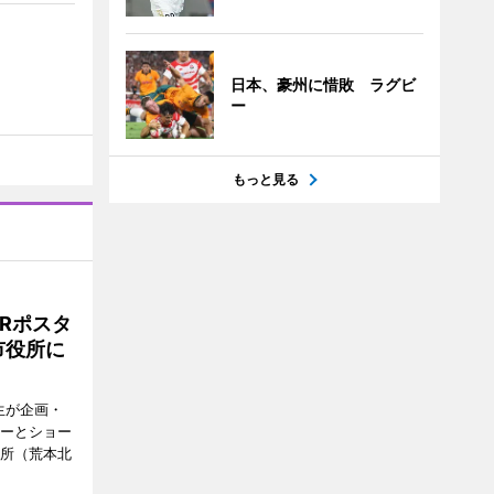
日本、豪州に惜敗 ラグビ
ー
もっと見る
Rポスタ
市役所に
生が企画・
ターとショー
役所（荒本北