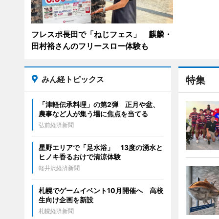
フレスポ長田で「ねじフェス」 麒麟・
田村裕さんのフリースロー体験も
みん経トピックス
特集
「津軽伝承料理」の第2弾 正月や盆、
農事など人が集う場に焦点を当てる
弘前経済新聞
星野エリアで「足水浴」 13度の湧水と
ヒノキ香るおけで清涼体験
軽井沢経済新聞
札幌でゲームイベント10月開催へ 高校
生向け企画を新設
札幌経済新聞