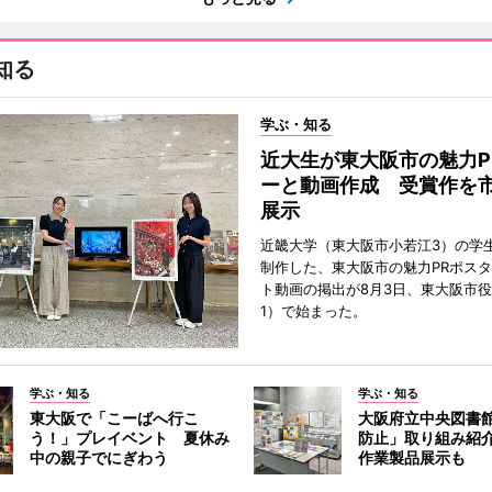
知る
学ぶ・知る
近大生が東大阪市の魅力P
ーと動画作成 受賞作を
展示
近畿大学（東大阪市小若江3）の学
制作した、東大阪市の魅力PRポス
ト動画の掲出が8月3日、東大阪市
1）で始まった。
学ぶ・知る
学ぶ・知る
東大阪で「こーばへ行こ
大阪府立中央図書
う！」プレイベント 夏休み
防止」取り組み紹
中の親子でにぎわう
作業製品展示も