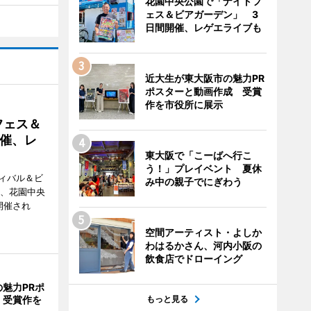
花園中央公園で「ナイトフ
ェス＆ビアガーデン」 3
日間開催、レゲエライブも
近大生が東大阪市の魅力PR
ポスターと動画作成 受賞
作を市役所に展示
フェス＆
催、レ
東大阪で「こーばへ行こ
う！」プレイベント 夏休
ィバル＆ビ
み中の親子でにぎわう
日、花園中央
開催され
空間アーティスト・よしか
わはるかさん、河内小阪の
飲食店でドローイング
魅力PRポ
 受賞作を
もっと見る