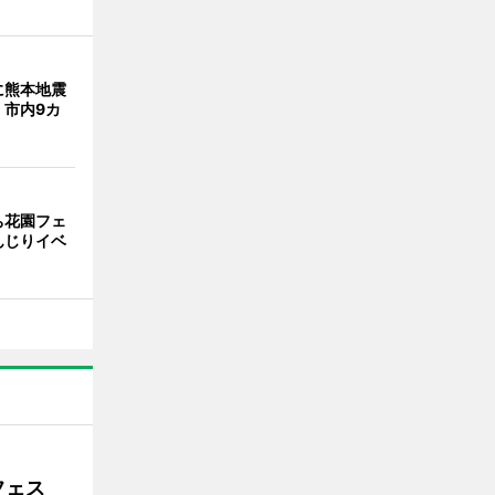
に熊本地震
 市内9カ
ち花園フェ
んじりイベ
フェス