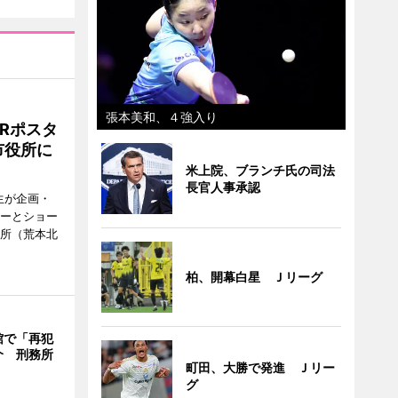
張本美和、４強入り
Rポスタ
市役所に
米上院、ブランチ氏の司法
長官人事承認
生が企画・
ターとショー
役所（荒本北
柏、開幕白星 Ｊリーグ
館で「再犯
介 刑務所
町田、大勝で発進 Ｊリー
グ