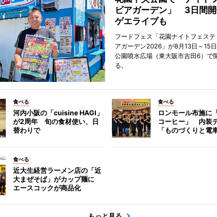
ビアガーデン」 3日間開
ゲエライブも
フードフェス「花園ナイトフェステ
アガーデン2026」が8月13日～15
公園噴水広場（東大阪市吉田6）で
る。
食べる
食べる
河内小阪の「cuisine HAGI」
ロンモール布施に
が2周年 旬の食材使い、日
コーヒー」 内装
替わりで
「ものづくりと電
食べる
近大生経営ラーメン店の「近
大まぜそば」がカップ麺に
エースコックが商品化
もっと見る