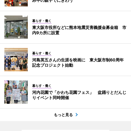
み中の親子でにぎわう
暮らす・働く
東大阪市役所などに熊本地震災害義援金募金箱 市
内9カ所に設置
暮らす・働く
河島英五さんの生涯を映画に 東大阪市制60周年
記念プロジェクト始動
暮らす・働く
河内花園で「かわち花園フェス」 盆踊りとだんじ
りイベント同時開催
もっと見る