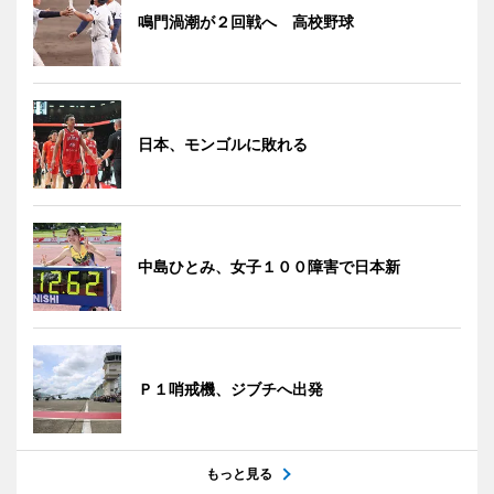
鳴門渦潮が２回戦へ 高校野球
日本、モンゴルに敗れる
中島ひとみ、女子１００障害で日本新
Ｐ１哨戒機、ジブチへ出発
もっと見る