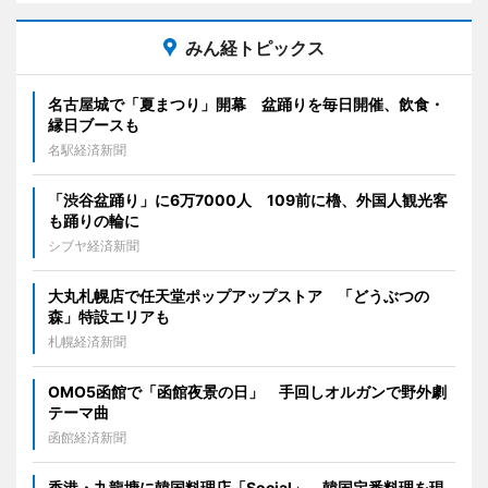
みん経トピックス
名古屋城で「夏まつり」開幕 盆踊りを毎日開催、飲食・
縁日ブースも
名駅経済新聞
「渋谷盆踊り」に6万7000人 109前に櫓、外国人観光客
も踊りの輪に
シブヤ経済新聞
大丸札幌店で任天堂ポップアップストア 「どうぶつの
森」特設エリアも
札幌経済新聞
OMO5函館で「函館夜景の日」 手回しオルガンで野外劇
テーマ曲
函館経済新聞
香港・九龍塘に韓国料理店「Social」 韓国定番料理を現