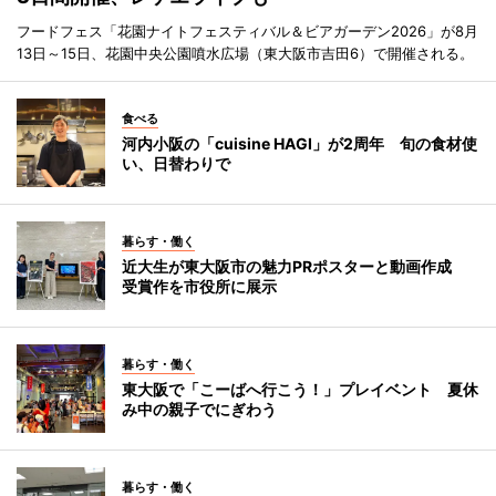
フードフェス「花園ナイトフェスティバル＆ビアガーデン2026」が8月
13日～15日、花園中央公園噴水広場（東大阪市吉田6）で開催される。
食べる
河内小阪の「cuisine HAGI」が2周年 旬の食材使
い、日替わりで
暮らす・働く
近大生が東大阪市の魅力PRポスターと動画作成
受賞作を市役所に展示
暮らす・働く
東大阪で「こーばへ行こう！」プレイベント 夏休
み中の親子でにぎわう
暮らす・働く