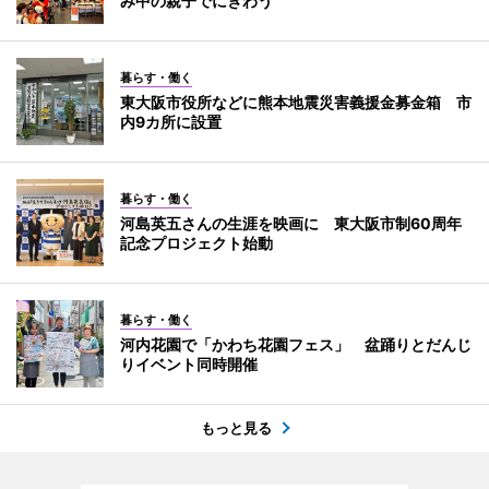
み中の親子でにぎわう
暮らす・働く
東大阪市役所などに熊本地震災害義援金募金箱 市
内9カ所に設置
暮らす・働く
河島英五さんの生涯を映画に 東大阪市制60周年
記念プロジェクト始動
暮らす・働く
河内花園で「かわち花園フェス」 盆踊りとだんじ
りイベント同時開催
もっと見る