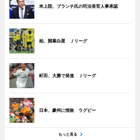
米上院、ブランチ氏の司法長官人事承認
柏、開幕白星 Ｊリーグ
町田、大勝で発進 Ｊリーグ
日本、豪州に惜敗 ラグビー
もっと見る