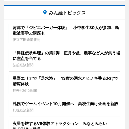
みん経トピックス
河津で「ジビエバーガー体験」 小中学生30人が参加、鳥
獣被害学ぶ講座も
伊豆下田経済新聞
「津軽伝承料理」の第2弾 正月や盆、農事など人が集う場
に焦点を当てる
弘前経済新聞
星野エリアで「足水浴」 13度の湧水とヒノキ香るおけで
清涼体験
軽井沢経済新聞
札幌でゲームイベント10月開催へ 高校生向け企画を新設
札幌経済新聞
火星を旅するVR体験アトラクション みなとみらい
PLOT48に登場