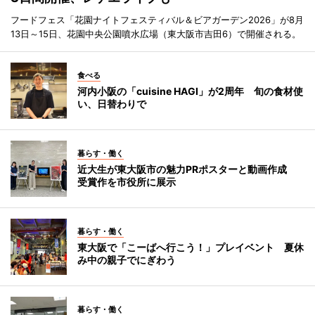
フードフェス「花園ナイトフェスティバル＆ビアガーデン2026」が8月
13日～15日、花園中央公園噴水広場（東大阪市吉田6）で開催される。
食べる
河内小阪の「cuisine HAGI」が2周年 旬の食材使
い、日替わりで
暮らす・働く
近大生が東大阪市の魅力PRポスターと動画作成
受賞作を市役所に展示
暮らす・働く
東大阪で「こーばへ行こう！」プレイベント 夏休
み中の親子でにぎわう
暮らす・働く