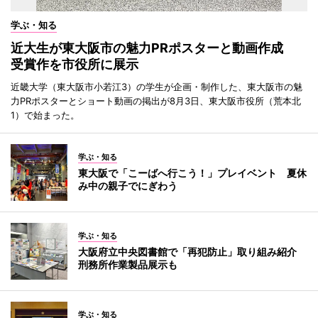
学ぶ・知る
近大生が東大阪市の魅力PRポスターと動画作成
受賞作を市役所に展示
近畿大学（東大阪市小若江3）の学生が企画・制作した、東大阪市の魅
力PRポスターとショート動画の掲出が8月3日、東大阪市役所（荒本北
1）で始まった。
学ぶ・知る
東大阪で「こーばへ行こう！」プレイベント 夏休
み中の親子でにぎわう
学ぶ・知る
大阪府立中央図書館で「再犯防止」取り組み紹介
刑務所作業製品展示も
学ぶ・知る