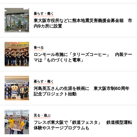
暮らす・働く
東大阪市役所などに熊本地震災害義援金募金箱 市
内9カ所に設置
食べる
ロンモール布施に「タリーズコーヒー」 内装テー
マは「ものづくりと電車」
暮らす・働く
河島英五さんの生涯を映画に 東大阪市制60周年
記念プロジェクト始動
見る・遊ぶ
フレスポ東大阪で「鉄道フェスタ」 鉄道模型運転
体験やステージプログラムも