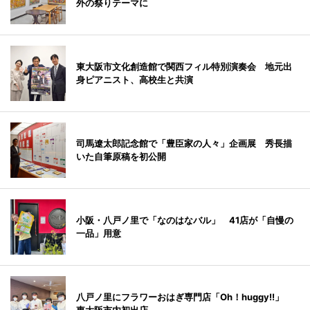
外の祭りテーマに
東大阪市文化創造館で関西フィル特別演奏会 地元出
身ピアニスト、高校生と共演
司馬遼太郎記念館で「豊臣家の人々」企画展 秀長描
いた自筆原稿を初公開
小阪・八戸ノ里で「なのはなバル」 41店が「自慢の
一品」用意
八戸ノ里にフラワーおはぎ専門店「Oh！huggy!!」