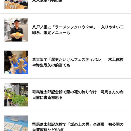
東大阪市内初出店
八戸ノ里に「ラーメンフクロウ 2nd」 入りやすい二
郎系、限定メニューも
東大阪で「歴史たいけんフェスティバル」 木工体験
や弥生弓矢の的当ても
司馬遼太郎記念館で菜の花の飾り付け 司馬さんの命
日前に書斎前彩る
司馬遼太郎記念館で「坂の上の雲」企画展 初公開の
自筆原稿など53点