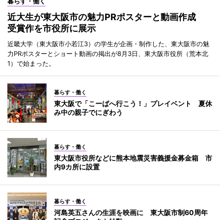
暮らす・働く
近大生が東大阪市の魅力PRポスターと動画作成
受賞作を市役所に展示
近畿大学（東大阪市小若江3）の学生が企画・制作した、東大阪市の魅
力PRポスターとショート動画の掲出が8月3日、東大阪市役所（荒本北
1）で始まった。
暮らす・働く
東大阪で「こーばへ行こう！」プレイベント 夏休
み中の親子でにぎわう
暮らす・働く
東大阪市役所などに熊本地震災害義援金募金箱 市
内9カ所に設置
暮らす・働く
河島英五さんの生涯を映画に 東大阪市制60周年