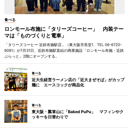
食べる
ロンモール布施に「タリーズコーヒー」 内装テー
マは「ものづくりと電車」
「タリーズコーヒー 近鉄布施駅店」（東大阪市長堂1、TEL 06-6720-
9091）が7月31日、近鉄布施駅直結の商業施設「ロンモール布施・近鉄
ぷらっと」2階にオープンする。
食べる
近大生経営ラーメン店の「近大まぜそば」がカップ
麺に エースコックが商品化
食べる
東大阪・瓢箪山に「Baked PuPu」 マフィンやク
ッキーを日替わりで