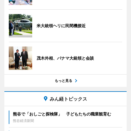
米大統領ヘリに民間機接近
茂木外相、パナマ大統領と会談
もっと見る
みん経トピックス
熊谷で「おしごと探検隊」 子どもたちの職業観育む
熊谷経済新聞