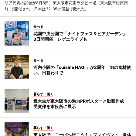
リア代表の試合が8月8日、東大阪市花園ラグビー場（東大阪市松原南
1）で開催され、日本は32-35の僅差で敗れた。
食べる
花園中央公園で「ナイトフェス＆ビアガーデン」
3日間開催、レゲエライブも
食べる
河内小阪の「cuisine HAGI」が2周年 旬の食材使
い、日替わりで
暮らす・働く
近大生が東大阪市の魅力PRポスターと動画作成
受賞作を市役所に展示
暮らす・働く
東大阪で「こーばへ行こう！」プレイベント 夏休