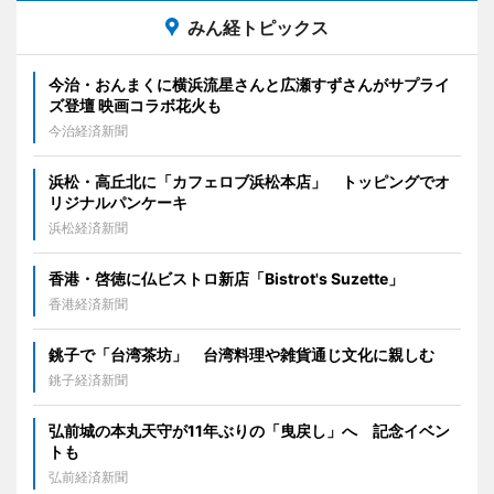
みん経トピックス
今治・おんまくに横浜流星さんと広瀬すずさんがサプライ
ズ登壇 映画コラボ花火も
今治経済新聞
浜松・高丘北に「カフェロブ浜松本店」 トッピングでオ
リジナルパンケーキ
浜松経済新聞
香港・啓徳に仏ビストロ新店「Bistrot's Suzette」
香港経済新聞
銚子で「台湾茶坊」 台湾料理や雑貨通じ文化に親しむ
銚子経済新聞
弘前城の本丸天守が11年ぶりの「曳戻し」へ 記念イベン
トも
弘前経済新聞