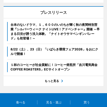
プレスリリース
台本のないドラマ、１，６００のいのちが輝く秋の夜間特別営
業『シルバーウィーク ナイトLIVE！アドベンチャー』開催 ～早
まる日没が誘う没入体験。「ナイトオウサマペンギンパレー
ド」も初登場！～
8/22（土）、23（日）「いばらき環境フェア2026」をおにク
ルで開催！
１杯のコーヒーが社会貢献に！コーヒー焙煎所「吉川電気商会
COFFEE ROASTERS」ECサイトオープン
もっと見る
食べる
見る・遊ぶ
買う