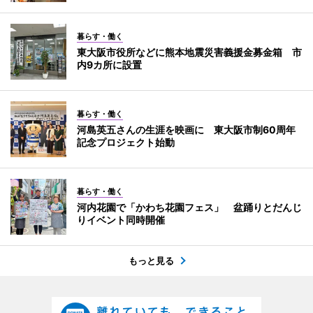
暮らす・働く
東大阪市役所などに熊本地震災害義援金募金箱 市
内9カ所に設置
暮らす・働く
河島英五さんの生涯を映画に 東大阪市制60周年
記念プロジェクト始動
暮らす・働く
河内花園で「かわち花園フェス」 盆踊りとだんじ
りイベント同時開催
もっと見る