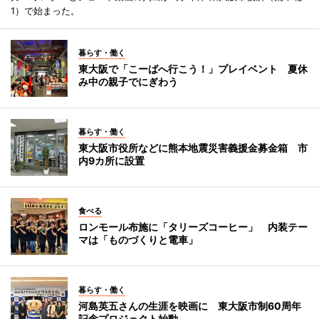
1）で始まった。
暮らす・働く
東大阪で「こーばへ行こう！」プレイベント 夏休
み中の親子でにぎわう
暮らす・働く
東大阪市役所などに熊本地震災害義援金募金箱 市
内9カ所に設置
食べる
ロンモール布施に「タリーズコーヒー」 内装テー
マは「ものづくりと電車」
暮らす・働く
河島英五さんの生涯を映画に 東大阪市制60周年
記念プロジェクト始動