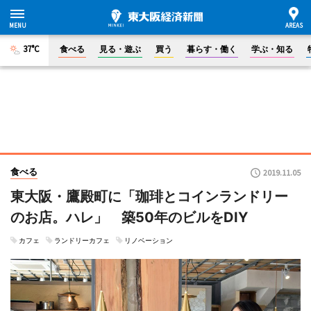
37°C
食べる
見る・遊ぶ
買う
暮らす・働く
学ぶ・知る
食べる
2019.11.05
東大阪・鷹殿町に「珈琲とコインランドリー
のお店。ハレ」 築50年のビルをDIY
カフェ
ランドリーカフェ
リノベーション