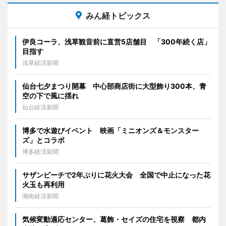
みん経トピックス
伊良コーラ、浅草観音前に直営5店舗目 「300年続く店」
目指す
浅草経済新聞
仙台七夕まつり開幕 中心部商店街に大型飾り300本、青
空の下で風に揺れ
仙台経済新聞
博多で水遊びイベント 映画「ミニオンズ＆モンスター
ズ」とコラボ
博多経済新聞
サザンビーチで2年ぶりに花火大会 全国で中止になった花
火玉も再利用
湘南経済新聞
気候変動適応センター、葛飾・セイズの住宅を視察 都内