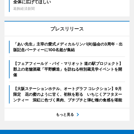
全体に広げてほしい
葛飾経済新聞
プレスリリース
「あい先生」主宰の愛式メディカルリンパ(R)協会の3周年・出
版記念パーティーに100名超が集結
【フェアフィールド・バイ・マリオット 道の駅プロジェクト】
郡上の老舗酒蔵「平野醸造」を訪ねる特別蔵見学イベントを開
催
【大阪ステーションホテル、オートグラフ コレクション】9月
限定 花の蜜のように甘く、初秋を彩る いちじくアフタヌー
ンティー 深紅に色づく果肉、プチプチと弾む種の食感を堪能
もっと見る