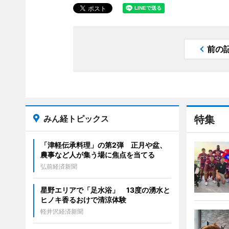
前の
みん経トピックス
特集
「津軽伝承料理」の第2弾 正月や盆、
農事など人が集う場に焦点を当てる
弘前経済新聞
星野エリアで「足水浴」 13度の湧水と
ヒノキ香るおけで清涼体験
軽井沢経済新聞