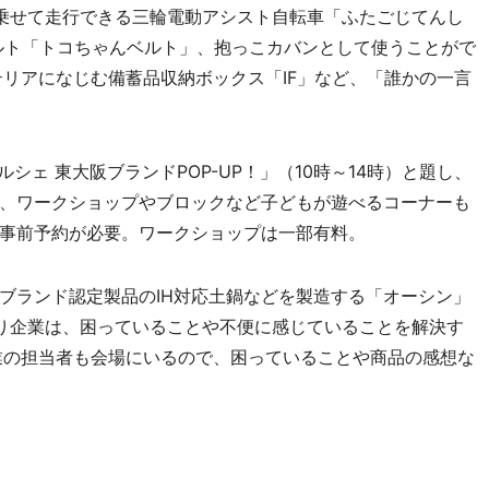
乗せて走行できる三輪電動アシスト自転車「ふたごじてんし
ルト「トコちゃんベルト」、抱っこカバンとして使うことがで
テリアになじむ備蓄品収納ボックス「IF」など、「誰かの一言
ェ 東大阪ブランドPOP-UP！」（10時～14時）と題し、
、ワークショップやブロックなど子どもが遊べるコーナーも
事前予約が必要。ワークショップは一部有料。
ランド認定製品のIH対応土鍋などを製造する「オーシン」
り企業は、困っていることや不便に感じていることを解決す
業の担当者も会場にいるので、困っていることや商品の感想な