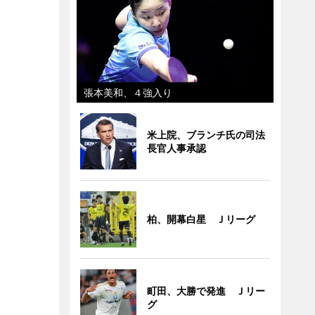
張本美和、４強入り
米上院、ブランチ氏の司法
長官人事承認
柏、開幕白星 Ｊリーグ
町田、大勝で発進 Ｊリー
グ