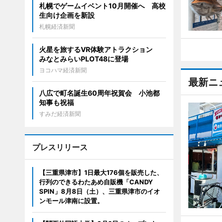
札幌でゲームイベント10月開催へ 高校
生向け企画を新設
札幌経済新聞
火星を旅するVR体験アトラクション
みなとみらいPLOT48に登場
ヨコハマ経済新聞
最新ニ
八広で町名誕生60周年祝賀会 小池都
知事も祝福
すみだ経済新聞
プレスリリース
【三重県津市】1日最大176個を販売した、
行列のできるわたあめ自販機「CANDY
SPIN」8月8日（土）、三重県津市のイオ
ンモール津南に設置。