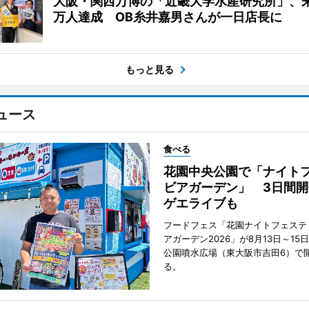
大阪・関西万博の「近畿大学水産研究所」、来
万人達成 OB糸井嘉男さんが一日店長に
もっと見る
ュース
食べる
花園中央公園で「ナイト
ビアガーデン」 3日間開
ゲエライブも
フードフェス「花園ナイトフェステ
アガーデン2026」が8月13日～15
公園噴水広場（東大阪市吉田6）で
る。