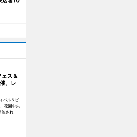
店者10
フェス＆
催、レ
ィバル＆ビ
日、花園中央
開催され