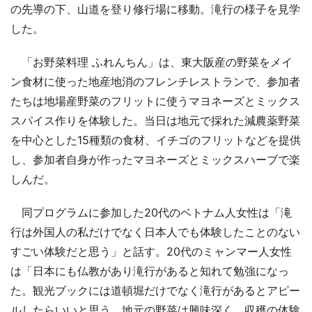
の先導の下、山道を登り修行場に移動。滝行の様子を見学
した。
「お野菜料理 ふれんちん」は、東大阪産の野菜をメイ
ン食材に使った地産地消のフレンチレストランで、参加者
たちは地場産野菜のフリットに使うマヨネーズとミックス
スパイス作りを体験した。当日は地元で採れた減農薬野菜
を中心とした15種類の食材、イチゴのフリットなどを提供
し、参加者自身が作ったマヨネーズとミックスハーブで楽
しんだ。
同プログラムに参加した20代のベトナム人女性は「滝
行は外国人の私だけでなく日本人でも体験したことのない
すごい体験だと思う」と話す。20代のミャンマー人女性
は「日本にも仏教があり滝行があると知れて勉強になっ
た。観光ブックには道頓堀だけでなく滝行があるとアピー
ルしたらいいと思う。地元の野菜は興味深く、収穫の体験