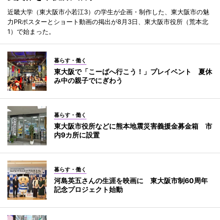
近畿大学（東大阪市小若江3）の学生が企画・制作した、東大阪市の魅
力PRポスターとショート動画の掲出が8月3日、東大阪市役所（荒本北
1）で始まった。
暮らす・働く
東大阪で「こーばへ行こう！」プレイベント 夏休
み中の親子でにぎわう
暮らす・働く
東大阪市役所などに熊本地震災害義援金募金箱 市
内9カ所に設置
暮らす・働く
河島英五さんの生涯を映画に 東大阪市制60周年
記念プロジェクト始動