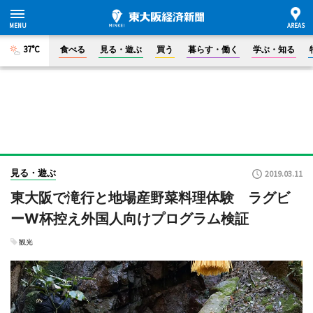
37°C
食べる
見る・遊ぶ
買う
暮らす・働く
学ぶ・知る
見る・遊ぶ
2019.03.11
東大阪で滝行と地場産野菜料理体験 ラグビ
ーW杯控え外国人向けプログラム検証
観光