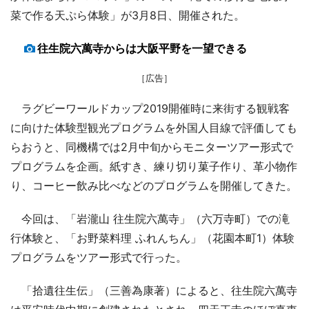
菜で作る天ぷら体験」が3月8日、開催された。
往生院六萬寺からは大阪平野を一望できる
［広告］
ラグビーワールドカップ2019開催時に来街する観戦客
に向けた体験型観光プログラムを外国人目線で評価しても
らおうと、同機構では2月中旬からモニターツアー形式で
プログラムを企画。紙すき、練り切り菓子作り、革小物作
り、コーヒー飲み比べなどのプログラムを開催してきた。
今回は、「岩瀧山 往生院六萬寺」（六万寺町）での滝
行体験と、「お野菜料理 ふれんちん」（花園本町1）体験
プログラムをツアー形式で行った。
「拾遺往生伝」（三善為康著）によると、往生院六萬寺