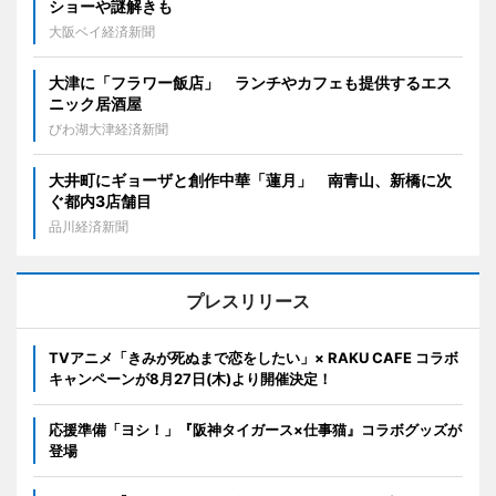
ショーや謎解きも
大阪ベイ経済新聞
大津に「フラワー飯店」 ランチやカフェも提供するエス
ニック居酒屋
びわ湖大津経済新聞
大井町にギョーザと創作中華「蓮月」 南青山、新橋に次
ぐ都内3店舗目
品川経済新聞
プレスリリース
TVアニメ「きみが死ぬまで恋をしたい」× RAKU CAFE コラボ
キャンペーンが8月27日(木)より開催決定！
応援準備「ヨシ！」『阪神タイガース×仕事猫』コラボグッズが
登場