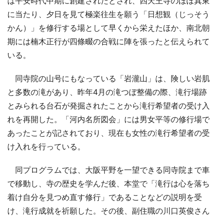
は平安時代中期に創建されたとされ、四天王寺のほぼ真東
に当たり、夕日を見て極楽往生を願う「日想観（じっそう
かん）」を修行する場として早くから栄えたほか、南北朝
期には楠木正行が四條畷の合戦に陣を張ったと伝えられて
いる。
同寺院の山号にもなっている「岩瀧山」は、険しい岩肌
と多数の滝があり、昨年4月の滝つぼ整備の際、滝行場跡
とみられる台石が発掘されたことから滝行希望者の受け入
れを再開した。「河内名所図会」には男女平等の修行場で
あったことが記されており、現在も女性の滝行希望者の受
け入れを行っている。
同プログラムでは、大阪平野を一望できる同寺院まで車
で移動し、寺の歴史を学んだ後、本堂で「滝行は心を落ち
着け自分を見つめ直す修行」であることなどの説明を受
け、滝行成就を祈願した。その後、副住職の川口英俊さん