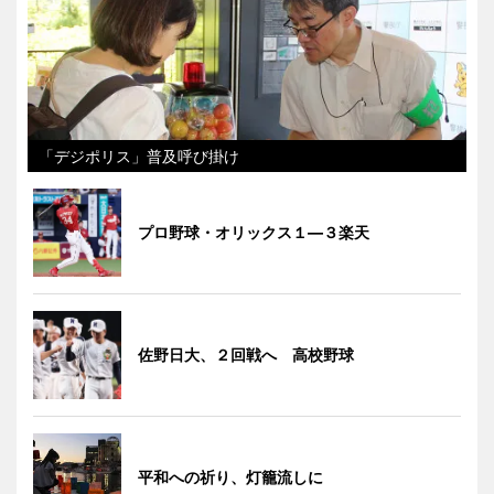
「デジポリス」普及呼び掛け
プロ野球・オリックス１―３楽天
佐野日大、２回戦へ 高校野球
平和への祈り、灯籠流しに