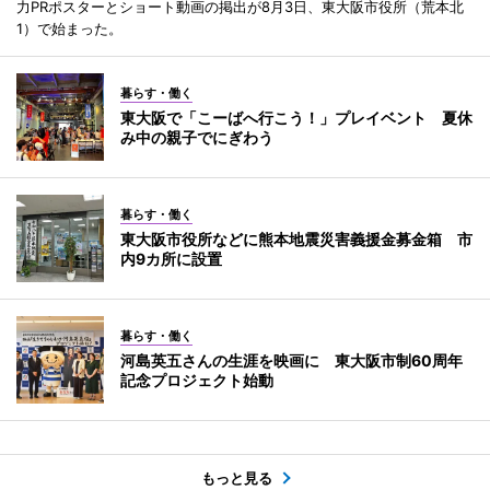
力PRポスターとショート動画の掲出が8月3日、東大阪市役所（荒本北
1）で始まった。
暮らす・働く
東大阪で「こーばへ行こう！」プレイベント 夏休
み中の親子でにぎわう
暮らす・働く
東大阪市役所などに熊本地震災害義援金募金箱 市
内9カ所に設置
暮らす・働く
河島英五さんの生涯を映画に 東大阪市制60周年
記念プロジェクト始動
もっと見る