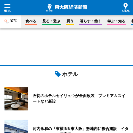
37°C
食べる
見る・遊ぶ
買う
暮らす・働く
学ぶ・知る
ホテル
石切のホテルセイリュウが全面改装 プレミアムスイ
ートなど新設
河内永和の「東横INN東大阪」敷地内に複合施設 イタ