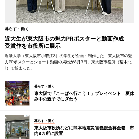
暮らす・働く
近大生が東大阪市の魅力PRポスターと動画作成
受賞作を市役所に展示
近畿大学（東大阪市小若江3）の学生が企画・制作した、東大阪市の魅
力PRポスターとショート動画の掲出が8月3日、東大阪市役所（荒本北
1）で始まった。
暮らす・働く
東大阪で「こーばへ行こう！」プレイベント 夏休
み中の親子でにぎわう
暮らす・働く
東大阪市役所などに熊本地震災害義援金募金箱 市
内9カ所に設置