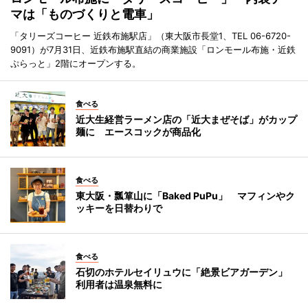
マは「ものづくりと電車」
「タリーズコーヒー 近鉄布施駅店」（東大阪市長堂1、TEL 06-6720-
9091）が7月31日、近鉄布施駅直結の商業施設「ロンモール布施・近鉄
ぷらっと」2階にオープンする。
食べる
近大生経営ラーメン店の「近大まぜそば」がカップ
麺に エースコックが商品化
食べる
東大阪・瓢箪山に「Baked PuPu」 マフィンやク
ッキーを日替わりで
食べる
石切のホテルセイリュウに「絶景ビアガーデン」
利用者は温泉無料に