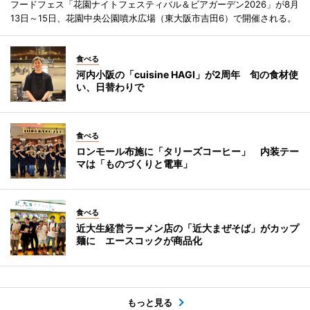
フードフェス「花園ナイトフェスティバル＆ビアガーデン2026」が8月
13日～15日、花園中央公園噴水広場（東大阪市吉田6）で開催される。
食べる
河内小阪の「cuisine HAGI」が2周年 旬の食材使
い、日替わりで
食べる
ロンモール布施に「タリーズコーヒー」 内装テー
マは「ものづくりと電車」
食べる
近大生経営ラーメン店の「近大まぜそば」がカップ
麺に エースコックが商品化
もっと見る