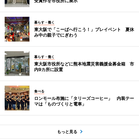
受賞作を市役所に展示
暮らす・働く
東大阪で「こーばへ行こう！」プレイベント 夏休
み中の親子でにぎわう
暮らす・働く
東大阪市役所などに熊本地震災害義援金募金箱 市
内9カ所に設置
食べる
ロンモール布施に「タリーズコーヒー」 内装テー
マは「ものづくりと電車」
もっと見る