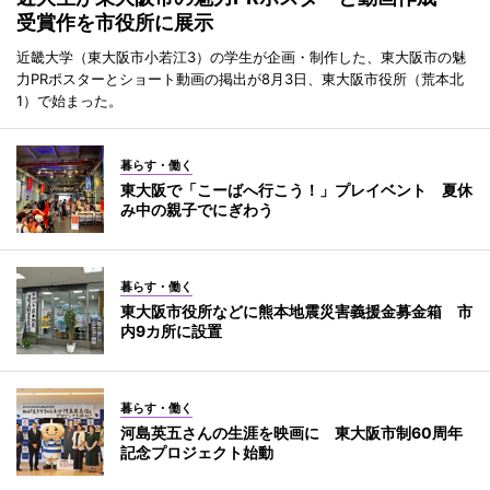
受賞作を市役所に展示
近畿大学（東大阪市小若江3）の学生が企画・制作した、東大阪市の魅
力PRポスターとショート動画の掲出が8月3日、東大阪市役所（荒本北
1）で始まった。
暮らす・働く
東大阪で「こーばへ行こう！」プレイベント 夏休
み中の親子でにぎわう
暮らす・働く
東大阪市役所などに熊本地震災害義援金募金箱 市
内9カ所に設置
暮らす・働く
河島英五さんの生涯を映画に 東大阪市制60周年
記念プロジェクト始動