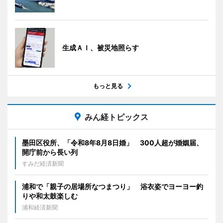
生成ＡＩ、被災地照らす
もっと見る
みん経トピックス
墨田区役所、「令和8年8月8日婚」 300人超が婚姻届、
開庁前から長い列
すみだ経済新聞
浦和で「親子の居場所なつまつり」 浴衣姿でヨーヨー釣
りや和太鼓楽しむ
浦和経済新聞