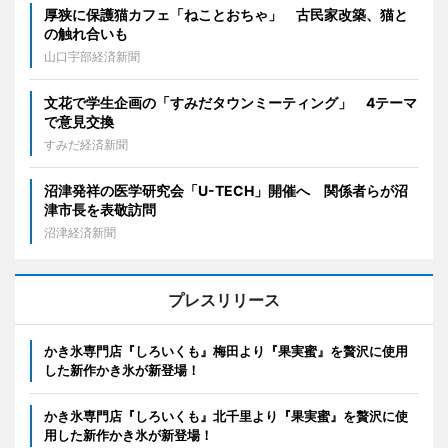
厚狭に保護猫カフェ「ねことおちゃ」 古民家改築、猫と
の触れ合いも
山口宇部経済新聞
文花で学生企画の「すみだタウンミーティング」 4テーマ
で意見交換
すみだ経済新聞
沼津発祥の医学研究会「U-TECH」開催へ 関係者らが沼
津市長を表敬訪問
沼津経済新聞
プレスリリース
かき氷専門店『しろいくも』梅田より『果実蜜』を贅沢に使用
した新作かき氷が新登場！
かき氷専門店『しろいくも』北千里より『果実蜜』を贅沢に使
用した新作かき氷が新登場！