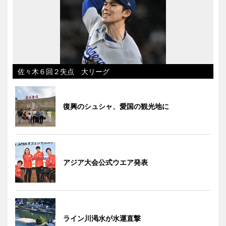
佐々木６回２失点 大リーグ
復興のシュシャ、愛国の観光地に
アジア大会公式ウエア発表
ライン川渇水が水運直撃