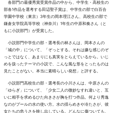
各部門の最優秀賞受賞作品の中から、中学生・高校生の
部各1作品を選考する田辺聖子賞は、中学生の部で白百合
学園中学校（東京）3年生の岡本理江さん、高校生の部で
鎌倉女学院高等学校（神奈川）1年生の中原和奏さん（と
もに小説部門）が受賞した。
小説部門中学生の部・選考長の林さんは、岡本さんの
「城の中」について、「ぞっとする。それは嫌な感じのぞ
っとではなく、あまりにも真実をとらえているから。いじ
めを扱ったテーマの小説で、こんな風な形をとったものは
見たことがない。本当に素晴らしい発想」と評する。
小説部門高校生の部・選考長の小川さんは、中原さんの
「ゆらぎ」について、「少女二人の微妙なすれ違いと、互
いに相手を求めるひた向きさが胸を打つ作品。何より秀逸
なのがプールの水の使い方。水の揺らめきや冷たさが、彼
女たちの危うさを映し出している。どんなに傷ついても、