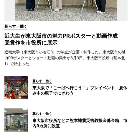
暮らす・働く
近大生が東大阪市の魅力PRポスターと動画作成
受賞作を市役所に展示
近畿大学（東大阪市小若江3）の学生が企画・制作した、東大阪市の魅
力PRポスターとショート動画の掲出が8月3日、東大阪市役所（荒本北
1）で始まった。
暮らす・働く
東大阪で「こーばへ行こう！」プレイベント 夏休
み中の親子でにぎわう
暮らす・働く
東大阪市役所などに熊本地震災害義援金募金箱 市
内9カ所に設置