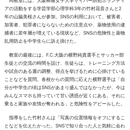
同教室には、大阪樟蔭女子大学サイバー防犯ボランティ
アの活動をする学芸学部心理学科3年の竹村花音さんと2
年の山脇美桜さんが参加。SNSの利用において、被害者、
加害者、犯罪者にならないための注意点や、薬物使用の逮
捕者に若年層が増えている現状など、SNSの危険性と薬物
乱用防止を中学生らに訴え掛けた。
教室の最後には、F.C.大阪の横野純貴選手とサッカー部
生徒との交流の時間を設け、生徒らは、トレーニング方法
や試合のある週の調整、得点を挙げるために心掛けている
ことなどを質問。各校からの質問に応えた横野選手は「自
分が中学生の頃はSNSがあまり盛んではなかったが、今は
みんなスマホも持っていて甘い誘惑が近くにある。それに
乗ると家族や友情が奪われる」と危険性をアピールした。
指導をした竹村さんは「写真の位置情報をオフにするこ
となどを伝えたかった。SNSで知り合った人と気軽に会わ