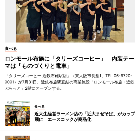
食べる
ロンモール布施に「タリーズコーヒー」 内装テー
マは「ものづくりと電車」
「タリーズコーヒー 近鉄布施駅店」（東大阪市長堂1、TEL 06-6720-
9091）が7月31日、近鉄布施駅直結の商業施設「ロンモール布施・近鉄
ぷらっと」2階にオープンする。
食べる
近大生経営ラーメン店の「近大まぜそば」がカップ
麺に エースコックが商品化