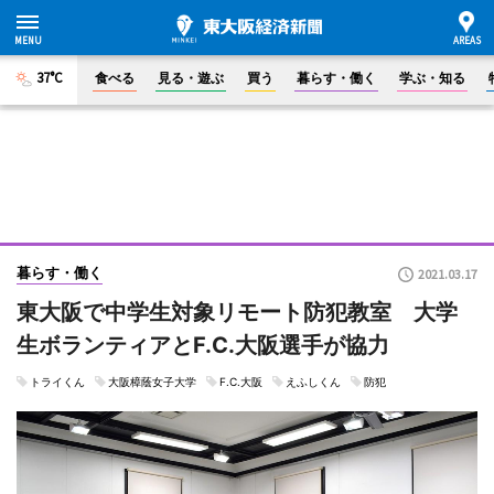
37°C
食べる
見る・遊ぶ
買う
暮らす・働く
学ぶ・知る
暮らす・働く
2021.03.17
東大阪で中学生対象リモート防犯教室 大学
生ボランティアとF.C.大阪選手が協力
トライくん
大阪樟蔭女子大学
F.C.大阪
えふしくん
防犯