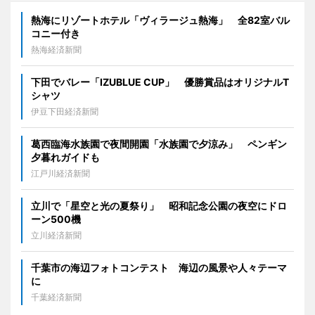
熱海にリゾートホテル「ヴィラージュ熱海」 全82室バル
コニー付き
熱海経済新聞
下田でバレー「IZUBLUE CUP」 優勝賞品はオリジナルT
シャツ
伊豆下田経済新聞
葛西臨海水族園で夜間開園「水族園で夕涼み」 ペンギン
夕暮れガイドも
江戸川経済新聞
立川で「星空と光の夏祭り」 昭和記念公園の夜空にドロ
ーン500機
立川経済新聞
千葉市の海辺フォトコンテスト 海辺の風景や人々テーマ
に
千葉経済新聞