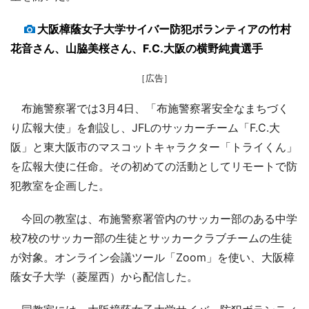
大阪樟蔭女子大学サイバー防犯ボランティアの竹村
花音さん、山脇美桜さん、F.C.大阪の横野純貴選手
［広告］
布施警察署では3月4日、「布施警察署安全なまちづく
り広報大使」を創設し、JFLのサッカーチーム「F.C.大
阪」と東大阪市のマスコットキャラクター「トライくん」
を広報大使に任命。その初めての活動としてリモートで防
犯教室を企画した。
今回の教室は、布施警察署管内のサッカー部のある中学
校7校のサッカー部の生徒とサッカークラブチームの生徒
が対象。オンライン会議ツール「Zoom」を使い、大阪樟
蔭女子大学（菱屋西）から配信した。