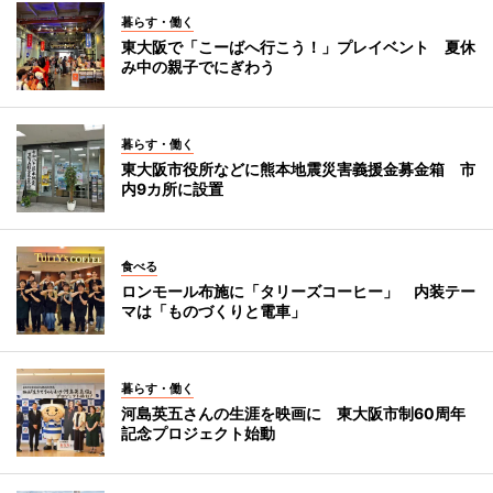
暮らす・働く
東大阪で「こーばへ行こう！」プレイベント 夏休
み中の親子でにぎわう
暮らす・働く
東大阪市役所などに熊本地震災害義援金募金箱 市
内9カ所に設置
食べる
ロンモール布施に「タリーズコーヒー」 内装テー
マは「ものづくりと電車」
暮らす・働く
河島英五さんの生涯を映画に 東大阪市制60周年
記念プロジェクト始動