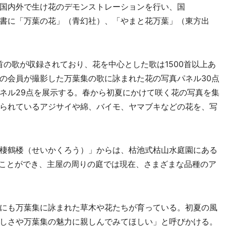
国内外で生け花のデモンストレーションを行い、国
書に「万葉の花」（青幻社）、「やまと花万葉」（東方出
の歌が収録されており、花を中心とした歌は1500首以上あ
の会員が撮影した万葉集の歌に詠まれた花の写真パネル30点
ネル29点を展示する。春から初夏にかけて咲く花の写真を集
られているアジサイや綿、バイモ、ヤマブキなどの花を、写
棲鶴楼（せいかくろう）」からは、枯池式枯山水庭園にある
ることができ、主屋の周りの庭では現在、さまざまな品種のア
にも万葉集に詠まれた草木や花たちが育っている。初夏の風
しさや万葉集の魅力に親しんでみてほしい」と呼びかける。