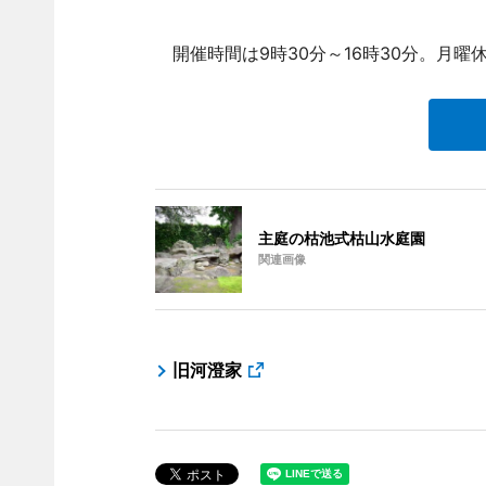
開催時間は9時30分～16時30分。月曜
主庭の枯池式枯山水庭園
関連画像
旧河澄家