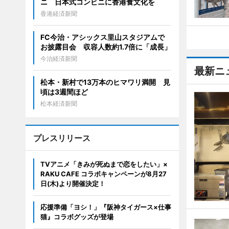
ニ 日本式コンビニに香港食文化を
香港経済新聞
FC今治・アシックス里山スタジアムで
お披露目会 収容人数約1.7倍に「成長」
今治経済新聞
最新ニ
松本・新村で13万本のヒマワリ満開 見
頃は3週間ほど
松本経済新聞
プレスリリース
TVアニメ「きみが死ぬまで恋をしたい」×
RAKU CAFE コラボキャンペーンが8月27
日(木)より開催決定！
応援準備「ヨシ！」『阪神タイガース×仕事
猫』コラボグッズが登場