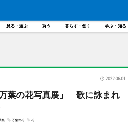
見る・遊ぶ
買う
暮らす・働く
学ぶ・知る
2022.06.01
万葉の花写真展」 歌に詠まれ
で
葉集
万葉の花
花