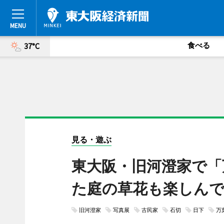
食べる
37°C
見る・遊ぶ
東大阪・旧河澄家で「
た庭の草花も楽しん
旧河澄家
写真展
古民家
石切
日下
万