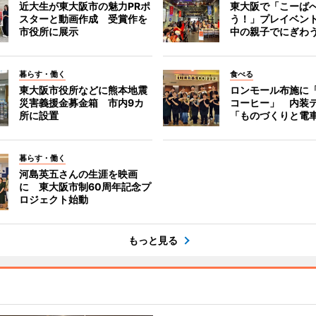
近大生が東大阪市の魅力PRポ
東大阪で「こーば
スターと動画作成 受賞作を
う！」プレイベン
市役所に展示
中の親子でにぎわ
暮らす・働く
食べる
東大阪市役所などに熊本地震
ロンモール布施に
災害義援金募金箱 市内9カ
コーヒー」 内装
所に設置
「ものづくりと電
暮らす・働く
河島英五さんの生涯を映画
に 東大阪市制60周年記念プ
ロジェクト始動
もっと見る