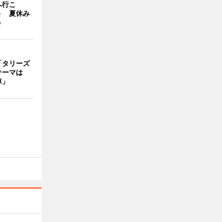
へ行こ
ト 夏休み
う
「タリーズ
テーマは
車」