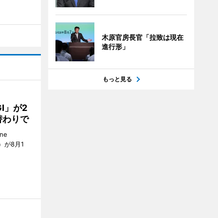
木原官房長官「拉致は現在
進行形」
もっと見る
GI」が2
替わりで
ne
）が8月1