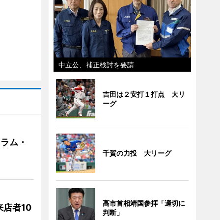
中立公、補正検討を要請
吉田は２安打１打点 大リ
ーグ
クラム・
千賀の力投 大リーグ
高市首相靖国参拝「適切に
店者10
判断」