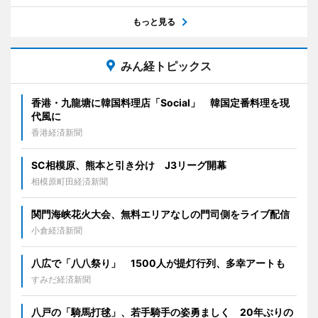
もっと見る
みん経トピックス
香港・九龍塘に韓国料理店「Social」 韓国定番料理を現
代風に
香港経済新聞
SC相模原、熊本と引き分け J3リーグ開幕
相模原町田経済新聞
関門海峡花火大会、無料エリアなしの門司側をライブ配信
小倉経済新聞
八広で「八八祭り」 1500人が提灯行列、多幸アートも
すみだ経済新聞
八戸の「騎馬打毬」、若手騎手の姿勇ましく 20年ぶりの