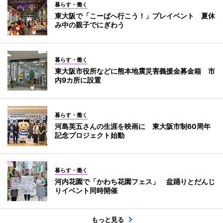
暮らす・働く
東大阪で「こーばへ行こう！」プレイベント 夏休
み中の親子でにぎわう
暮らす・働く
東大阪市役所などに熊本地震災害義援金募金箱 市
内9カ所に設置
暮らす・働く
河島英五さんの生涯を映画に 東大阪市制60周年
記念プロジェクト始動
暮らす・働く
河内花園で「かわち花園フェス」 盆踊りとだんじ
りイベント同時開催
もっと見る