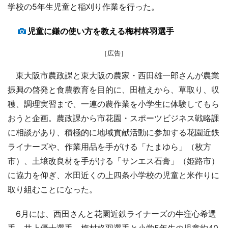
学校の5年生児童と稲刈り作業を行った。
児童に鎌の使い方を教える梅村柊羽選手
［広告］
東大阪市農政課と東大阪の農家・西田雄一郎さんが農業
振興の啓発と食農教育を目的に、田植えから、草取り、収
穫、調理実習まで、一連の農作業を小学生に体験してもら
おうと企画。農政課から市花園・スポーツビジネス戦略課
に相談があり、積極的に地域貢献活動に参加する花園近鉄
ライナーズや、作業用品を手がける「たまゆら」（枚方
市）、土壌改良材を手がける「サンエス石膏」（姫路市）
に協力を仰ぎ、水田近くの上四条小学校の児童と米作りに
取り組むことになった。
6月には、西田さんと花園近鉄ライナーズの牛窪心希選
手、井上優士選手、梅村柊羽選手と小学5年生の児童約40