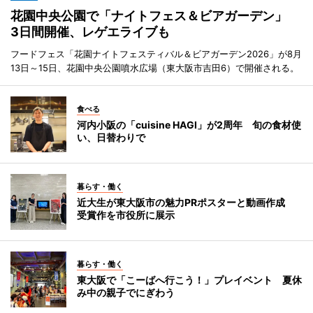
花園中央公園で「ナイトフェス＆ビアガーデン」
3日間開催、レゲエライブも
フードフェス「花園ナイトフェスティバル＆ビアガーデン2026」が8月
13日～15日、花園中央公園噴水広場（東大阪市吉田6）で開催される。
食べる
河内小阪の「cuisine HAGI」が2周年 旬の食材使
い、日替わりで
暮らす・働く
近大生が東大阪市の魅力PRポスターと動画作成
受賞作を市役所に展示
暮らす・働く
東大阪で「こーばへ行こう！」プレイベント 夏休
み中の親子でにぎわう