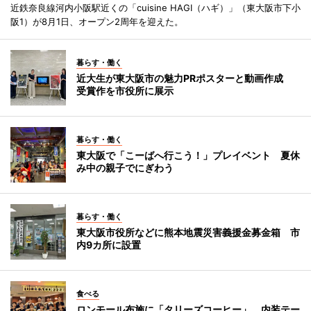
近鉄奈良線河内小阪駅近くの「cuisine HAGI（ハギ）」（東大阪市下小
阪1）が8月1日、オープン2周年を迎えた。
暮らす・働く
近大生が東大阪市の魅力PRポスターと動画作成
受賞作を市役所に展示
暮らす・働く
東大阪で「こーばへ行こう！」プレイベント 夏休
み中の親子でにぎわう
暮らす・働く
東大阪市役所などに熊本地震災害義援金募金箱 市
内9カ所に設置
食べる
ロンモール布施に「タリーズコーヒー」 内装テー