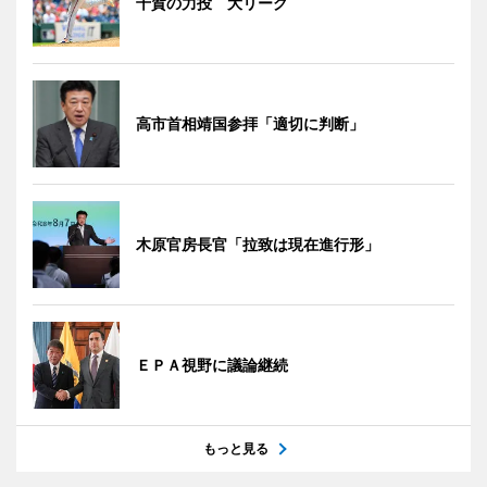
千賀の力投 大リーグ
高市首相靖国参拝「適切に判断」
木原官房長官「拉致は現在進行形」
ＥＰＡ視野に議論継続
もっと見る