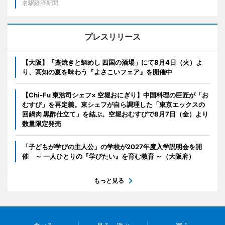
名駅経済新聞
プレスリリース
【大阪】「藁焼きと鯛めし 四国の酒場」にて8月4日（火）よ
り、高知の夏を味わう『よさこいフェア』を開催中
【Chi-Fu 東浩司シェフ× 空堀おにぎり】中国料理の巨匠が「お
むすび」を再定義。東シェフが自ら調理した「東京エックスの
回鍋肉 黒酢仕立て」を結ぶ。空堀おむすびで8月7日（金）より
数量限定発売
「子どもが学びの主人公」の学校が2027年度入学説明会を開
催 ～ 一人ひとりの『学びたい』を育む教育 ～（大阪府）
もっと見る