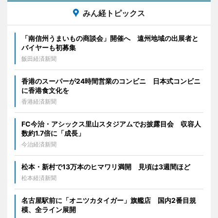
みん経トピックス
「南信州うまいもの商談会」開催へ 遠州地域の出展者と
バイヤーも初募集
飯田経済新聞
香港のスーパーが24時間営業のコンビニ 日本式コンビニ
に香港食文化を
香港経済新聞
FC今治・アシックス里山スタジアムでお披露目会 収容人
数約1.7倍に「成長」
今治経済新聞
松本・新村で13万本のヒマワリ満開 見頃は3週間ほど
松本経済新聞
名古屋駅前に「オニツカタイガー」旗艦店 国内2番目規
模、全ライン展開