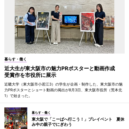
暮らす・働く
近大生が東大阪市の魅力PRポスターと動画作成
受賞作を市役所に展示
近畿大学（東大阪市小若江3）の学生が企画・制作した、東大阪市の魅
力PRポスターとショート動画の掲出が8月3日、東大阪市役所（荒本北
1）で始まった。
暮らす・働く
東大阪で「こーばへ行こう！」プレイベント 夏休
み中の親子でにぎわう