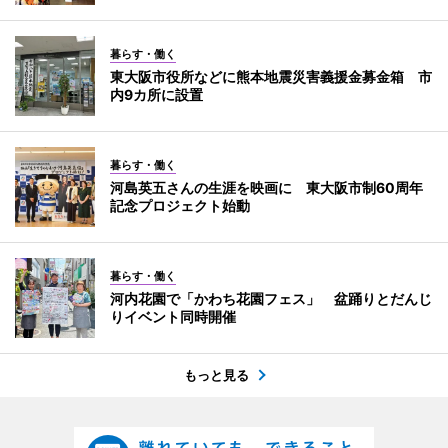
暮らす・働く
東大阪市役所などに熊本地震災害義援金募金箱 市
内9カ所に設置
暮らす・働く
河島英五さんの生涯を映画に 東大阪市制60周年
記念プロジェクト始動
暮らす・働く
河内花園で「かわち花園フェス」 盆踊りとだんじ
りイベント同時開催
もっと見る