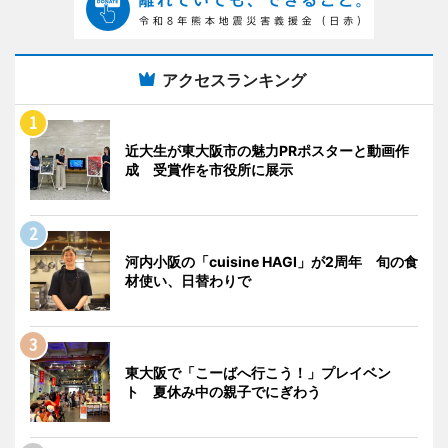
アクセスランキング
近大生が東大阪市の魅力PRポスターと動画作
成 受賞作を市役所に展示
河内小阪の「cuisine HAGI」が2周年 旬の食
材使い、日替わりで
東大阪で「こーばへ行こう！」プレイベン
ト 夏休み中の親子でにぎわう