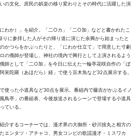
いの文化、庶民の娯楽の移り変わりとその時代に活躍した演
にわか）」を紹介。「二○カ」「二○加」などと書かれたこ
祭りに参拝した人がその帰り道に演じた余興から始まったと
のかつらをかぶったりと、「にわか仕立て」で用意した寸劇
ロの俄師が登場し、神社の境内で興行として上演されるよう
俄師として「二○加」を今日に伝えた一輪亭花咲自作の「ぼ
阿呆陀羅（あほだら）経」で使う豆木魚など32点展示する。
で使った小道具など30点を展示。番組内で藤吉がかぶるイノ
風鳥亭」の番組表、今後放送されるシーンで登場する小道具
っている。
紹介するコーナーでは、漫才界の大御所・砂川捨丸と相方の
たエンタツ・アチャコ、男女コンビの歌謡漫才・ミスワカ