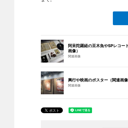
阿呆陀羅経の豆木魚やSPレコー
画像）
関連画像
興行や映画のポスター（関連画像
関連画像