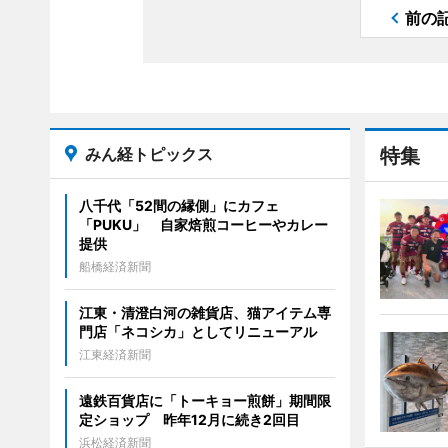
前の
みん経トピックス
特集
八千代「52間の縁側」にカフェ
「PUKU」 自家焙煎コーヒーやカレー
提供
船橋経済新聞
江東・清澄白河の雑貨店、猫アイテム専
門店「ネコシカ」としてリニューアル
江東経済新聞
遠鉄百貨店に「トーキョー煎餅」期間限
定ショップ 昨年12月に続き2回目
浜松経済新聞