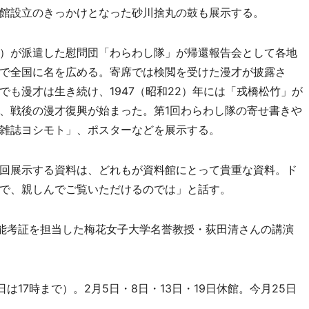
館設立のきっかけとなった砂川捨丸の鼓も展示する。
）が派遣した慰問団「わらわし隊」が帰還報告会として各地
で全国に名を広める。寄席では検閲を受けた漫才が披露さ
も漫才は生き続け、1947（昭和22）年には「戎橋松竹」が
、戦後の漫才復興が始まった。第1回わらわし隊の寄せ書きや
雑誌ヨシモト」、ポスターなどを展示する。
回展示する資料は、どれもが資料館にとって貴重な資料。ド
で、親しんでご覧いただけるのでは」と話す。
能考証を担当した梅花女子大学名誉教授・荻田清さんの講演
17時まで）。2月5日・8日・13日・19日休館。今月25日