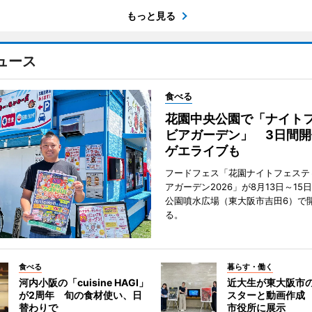
もっと見る
ュース
食べる
花園中央公園で「ナイト
ビアガーデン」 3日間開
ゲエライブも
フードフェス「花園ナイトフェステ
アガーデン2026」が8月13日～15
公園噴水広場（東大阪市吉田6）で
る。
食べる
暮らす・働く
河内小阪の「cuisine HAGI」
近大生が東大阪市の
が2周年 旬の食材使い、日
スターと動画作成
替わりで
市役所に展示