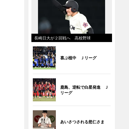
長崎日大が２回戦へ 高校野球
喜ぶ植中 Ｊリーグ
鹿島、逆転で白星発進 Ｊ
リーグ
あいさつされる悠仁さま