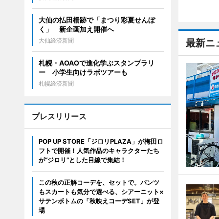
大仙の払田柵跡で「まつり彩夏せんぼ
く」 新企画加え開催へ
大仙経済新聞
最新ニ
札幌・AOAOで進化学ぶスタンプラリ
ー 小学生向けラボツアーも
札幌経済新聞
プレスリリース
POP UP STORE「ジロリPLAZA」が梅田ロ
フトで開催！人気作品のキャラクターたち
が“ジロリ”とした目線で集結！
この秋の正解コーデを、セットで。パンツ
もスカートも気分で選べる、シアーニット×
サテンボトムの「秋映えコーデSET」が登
場