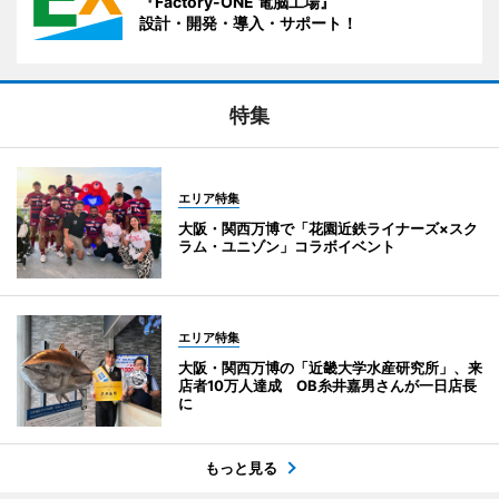
『Factory-ONE 電脳工場』
設計・開発・導入・サポート！
特集
エリア特集
大阪・関西万博で「花園近鉄ライナーズ×スク
ラム・ユニゾン」コラボイベント
エリア特集
大阪・関西万博の「近畿大学水産研究所」、来
店者10万人達成 OB糸井嘉男さんが一日店長
に
もっと見る