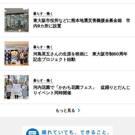
暮らす・働く
東大阪市役所などに熊本地震災害義援金募金箱 市
内9カ所に設置
暮らす・働く
河島英五さんの生涯を映画に 東大阪市制60周年
記念プロジェクト始動
暮らす・働く
河内花園で「かわち花園フェス」 盆踊りとだんじ
りイベント同時開催
もっと見る