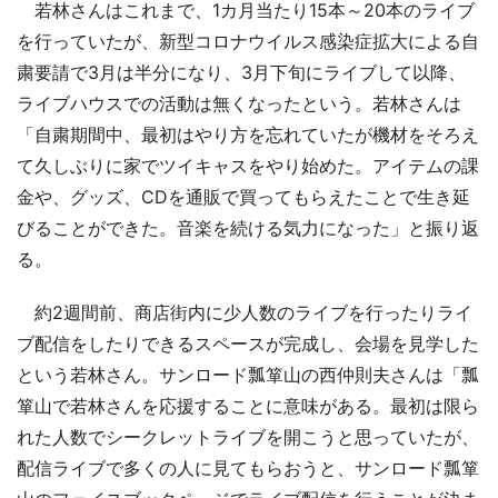
若林さんはこれまで、1カ月当たり15本～20本のライブ
を行っていたが、新型コロナウイルス感染症拡大による自
粛要請で3月は半分になり、3月下旬にライブして以降、
ライブハウスでの活動は無くなったという。若林さんは
「自粛期間中、最初はやり方を忘れていたが機材をそろえ
て久しぶりに家でツイキャスをやり始めた。アイテムの課
金や、グッズ、CDを通販で買ってもらえたことで生き延
びることができた。音楽を続ける気力になった」と振り返
る。
約2週間前、商店街内に少人数のライブを行ったりライ
ブ配信をしたりできるスペースが完成し、会場を見学した
という若林さん。サンロード瓢箪山の西仲則夫さんは「瓢
箪山で若林さんを応援することに意味がある。最初は限ら
れた人数でシークレットライブを開こうと思っていたが、
配信ライブで多くの人に見てもらおうと、サンロード瓢箪