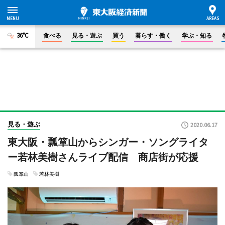
36°C
食べる
見る・遊ぶ
買う
暮らす・働く
学ぶ・知る
見る・遊ぶ
2020.06.17
東大阪・瓢箪山からシンガー・ソングライタ
ー若林美樹さんライブ配信 商店街が応援
瓢箪山
若林美樹