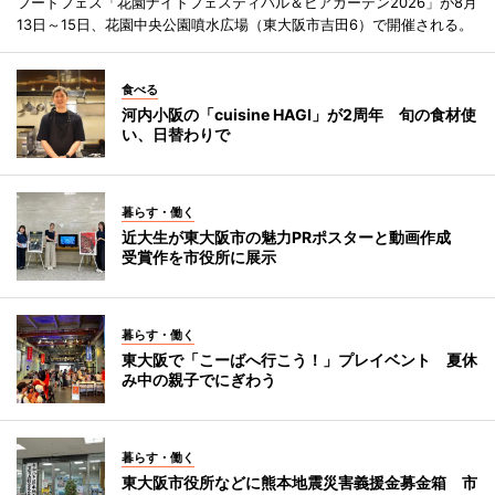
フードフェス「花園ナイトフェスティバル＆ビアガーデン2026」が8月
13日～15日、花園中央公園噴水広場（東大阪市吉田6）で開催される。
食べる
河内小阪の「cuisine HAGI」が2周年 旬の食材使
い、日替わりで
暮らす・働く
近大生が東大阪市の魅力PRポスターと動画作成
受賞作を市役所に展示
暮らす・働く
東大阪で「こーばへ行こう！」プレイベント 夏休
み中の親子でにぎわう
暮らす・働く
東大阪市役所などに熊本地震災害義援金募金箱 市