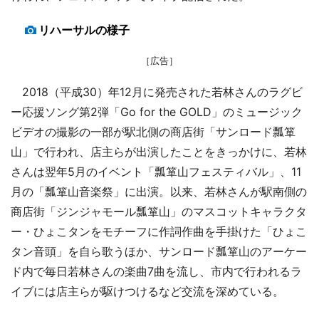
リハーサルの様子
［広告］
2018（平成30）年12月に発売された若林さんのラグビ
ー応援ソング第2弾「Go for the GOLD」のミュージック
ビデオの撮影の一部が駅北側の商店街「サンロード瓢箪
山」で行われ、店主らが出演したことをきっかけに、若林
さんは翌年5月のイベント「瓢箪山フェスティバル」、11
月の「瓢箪山音楽祭」に出演。以来、若林さんが駅南側の
商店街「ジンジャモール瓢箪山」のマスコットキャラクタ
ー・ひょこタンをモチーフに作詞作曲を手掛けた「ひょこ
タン音頭」を自ら歌うほか、サンロード瓢箪山のアーケー
ド内で毎日若林さんの楽曲7曲を流し、市内で行われるラ
イブには店主らが駆けつけるなど交流を深めている。