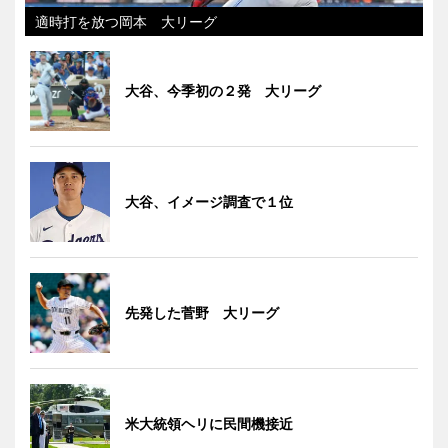
適時打を放つ岡本 大リーグ
大谷、今季初の２発 大リーグ
大谷、イメージ調査で１位
先発した菅野 大リーグ
米大統領ヘリに民間機接近