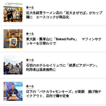
食べる
近大生経営ラーメン店の「近大まぜそば」がカップ
麺に エースコックが商品化
食べる
東大阪・瓢箪山に「Baked PuPu」 マフィンやク
ッキーを日替わりで
食べる
石切のホテルセイリュウに「絶景ビアガーデン」
利用者は温泉無料に
食べる
日下の「バナカラ×モンキーズ」が刷新 揚げ物テ
イクアウト、店内で麺や定食