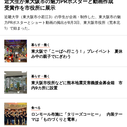
近大生が東大阪市の魅力PRポスターと動画作成
受賞作を市役所に展示
近畿大学（東大阪市小若江3）の学生が企画・制作した、東大阪市の魅
力PRポスターとショート動画の掲出が8月3日、東大阪市役所（荒本北
1）で始まった。
暮らす・働く
東大阪で「こーばへ行こう！」プレイベント 夏休
み中の親子でにぎわう
暮らす・働く
東大阪市役所などに熊本地震災害義援金募金箱 市
内9カ所に設置
食べる
ロンモール布施に「タリーズコーヒー」 内装テー
マは「ものづくりと電車」