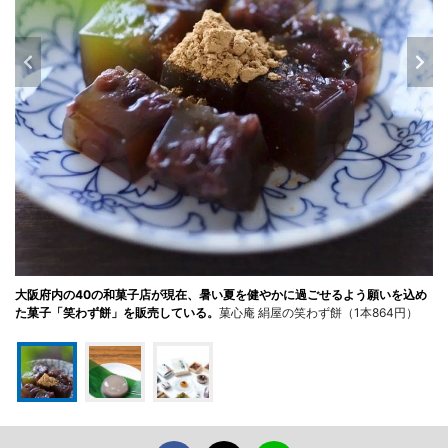
大阪府内の40の和菓子店が現在、暑い夏を健やかに過ごせるよう願いを込め
た菓子「笑わず餅」を販売している。
菓心庵 絹屋の笑わず餅（1本864円）