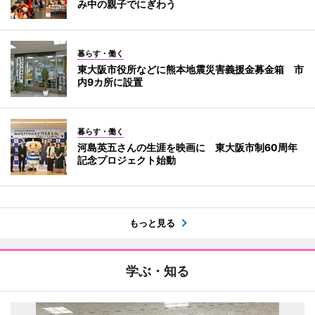
み中の親子でにぎわう
暮らす・働く
東大阪市役所などに熊本地震災害義援金募金箱 市
内9カ所に設置
暮らす・働く
河島英五さんの生涯を映画に 東大阪市制60周年
記念プロジェクト始動
もっと見る
学ぶ・知る