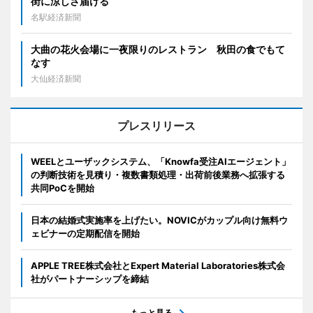
街に涼しさ届ける
名駅経済新聞
大曲の花火会場に一夜限りのレストラン 秋田の食でもて
なす
大仙経済新聞
プレスリリース
WEELとユーザックシステム、「Knowfa受注AIエージェント」
の判断技術を見積り・複数書類処理・出荷前後業務へ拡張する
共同PoCを開始
日本の結婚式実施率を上げたい。NOVICがカップル向け無料ウ
ェビナーの定期配信を開始
APPLE TREE株式会社とExpert Material Laboratories株式会
社がパートナーシップを締結
もっと見る