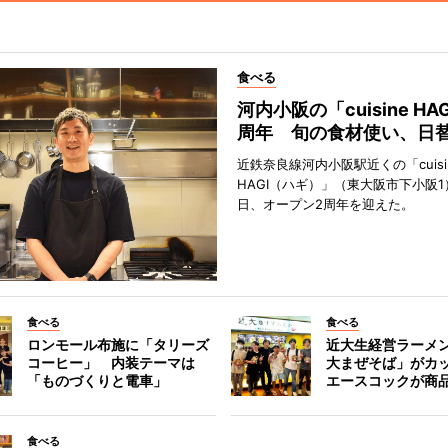
食べる
河内小阪の「cuisine HA
周年 旬の食材使い、日
近鉄奈良線河内小阪駅近くの「cuisi
HAGI（ハギ）」（東大阪市下小阪1
日、オープン2周年を迎えた。
食べる
食べる
ロンモール布施に「タリーズ
近大生経営ラーメ
コーヒー」 内装テーマは
大まぜそば」がカ
「ものづくりと電車」
エースコックが商
食べる