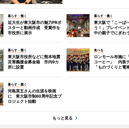
暮らす・働く
暮らす・働く
近大生が東大阪市の魅力PRポ
東大阪で「こーば
スターと動画作成 受賞作を
う！」プレイベン
市役所に展示
中の親子でにぎわ
暮らす・働く
食べる
東大阪市役所などに熊本地震
ロンモール布施に
災害義援金募金箱 市内9カ
コーヒー」 内装
所に設置
「ものづくりと電
暮らす・働く
河島英五さんの生涯を映画
に 東大阪市制60周年記念プ
ロジェクト始動
もっと見る