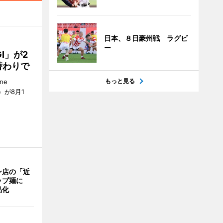
日本、８日豪州戦 ラグビ
ー
GI」が2
替わりで
もっと見る
ne
）が8月1
ン店の「近
ップ麺に
品化