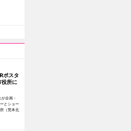
Rポスタ
市役所に
生が企画・
ターとショー
役所（荒本北