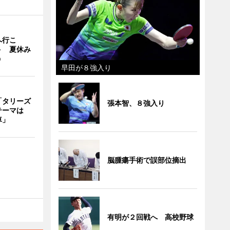
へ行こ
ト 夏休み
う
早田が８強入り
「タリーズ
張本智、８強入り
テーマは
車」
脳腫瘍手術で誤部位摘出
有明が２回戦へ 高校野球