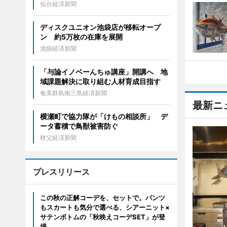
仙台経済新聞
ディスクユニオン池袋店が移転オープ
ン 約5万枚の在庫を展開
池袋経済新聞
「与論イノベーんちゅ講座」開講へ 地
域課題解決に取り組む人材育成目指す
奄美群島南三島経済新聞
最新ニ
横瀬町で協力隊が「けもの相談所」 デ
ータ蓄積で鳥獣被害防ぐ
秩父経済新聞
プレスリリース
この秋の正解コーデを、セットで。パンツ
もスカートも気分で選べる、シアーニット×
サテンボトムの「秋映えコーデSET」が登
場