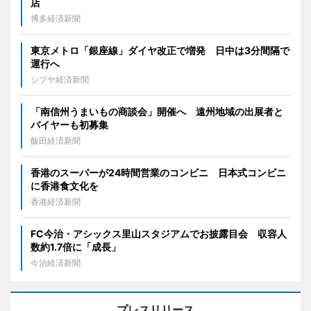
店
博多経済新聞
東京メトロ「銀座線」ダイヤ改正で増発 日中は3分間隔で
運行へ
シブヤ経済新聞
「南信州うまいもの商談会」開催へ 遠州地域の出展者と
バイヤーも初募集
飯田経済新聞
香港のスーパーが24時間営業のコンビニ 日本式コンビニ
に香港食文化を
香港経済新聞
FC今治・アシックス里山スタジアムでお披露目会 収容人
数約1.7倍に「成長」
今治経済新聞
プレスリリース