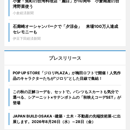
小倉・魚町の台湾料理店「麗白」が10周年 小倉南産の台
湾野菜使う
小倉経済新聞
石廊崎オーシャンパークで「夕涼会」 来場100万人達成
セレモニーも
伊豆下田経済新聞
プレスリリース
POP UP STORE「ジロリPLAZA」が梅田ロフトで開催！人気作
品のキャラクターたちが“ジロリ”とした目線で集結！
この秋の正解コーデを、セットで。パンツもスカートも気分で
選べる、シアーニット×サテンボトムの「秋映えコーデSET」が
登場
JAPAN BUILD OSAKA -建築・土木・不動産の先端技術展-に出
展します。2026年8月26日（水）～28日（金）