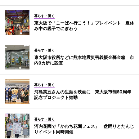
暮らす・働く
東大阪で「こーばへ行こう！」プレイベント 夏休
み中の親子でにぎわう
暮らす・働く
東大阪市役所などに熊本地震災害義援金募金箱 市
内9カ所に設置
暮らす・働く
河島英五さんの生涯を映画に 東大阪市制60周年
記念プロジェクト始動
暮らす・働く
河内花園で「かわち花園フェス」 盆踊りとだんじ
りイベント同時開催