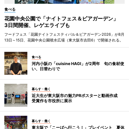
食べる
花園中央公園で「ナイトフェス＆ビアガーデン」
3日間開催、レゲエライブも
フードフェス「花園ナイトフェスティバル＆ビアガーデン2026」が8月
13日～15日、花園中央公園噴水広場（東大阪市吉田6）で開催される。
食べる
河内小阪の「cuisine HAGI」が2周年 旬の食材使
い、日替わりで
暮らす・働く
近大生が東大阪市の魅力PRポスターと動画作成
受賞作を市役所に展示
暮らす・働く
東大阪で「こーばへ行こう！」プレイベント 夏休