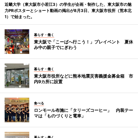
近畿大学（東大阪市小若江3）の学生が企画・制作した、東大阪市の魅
力PRポスターとショート動画の掲出が8月3日、東大阪市役所（荒本北
1）で始まった。
暮らす・働く
東大阪で「こーばへ行こう！」プレイベント 夏休
み中の親子でにぎわう
暮らす・働く
東大阪市役所などに熊本地震災害義援金募金箱 市
内9カ所に設置
食べる
ロンモール布施に「タリーズコーヒー」 内装テー
マは「ものづくりと電車」
暮らす・働く