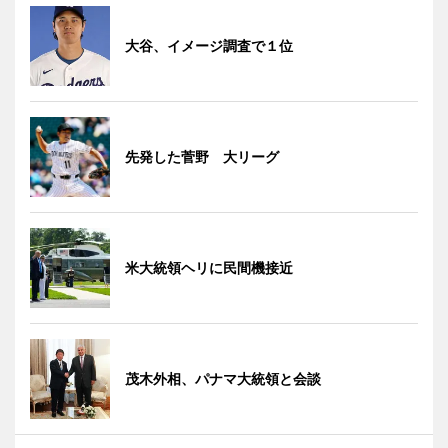
大谷、イメージ調査で１位
先発した菅野 大リーグ
米大統領ヘリに民間機接近
茂木外相、パナマ大統領と会談