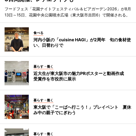
フードフェス「花園ナイトフェスティバル＆ビアガーデン2026」が8月
13日～15日、花園中央公園噴水広場（東大阪市吉田6）で開催される。
食べる
河内小阪の「cuisine HAGI」が2周年 旬の食材使
い、日替わりで
暮らす・働く
近大生が東大阪市の魅力PRポスターと動画作成
受賞作を市役所に展示
暮らす・働く
東大阪で「こーばへ行こう！」プレイベント 夏休
み中の親子でにぎわう
暮らす・働く