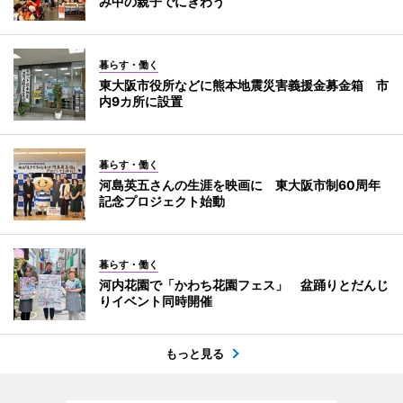
み中の親子でにぎわう
暮らす・働く
東大阪市役所などに熊本地震災害義援金募金箱 市
内9カ所に設置
暮らす・働く
河島英五さんの生涯を映画に 東大阪市制60周年
記念プロジェクト始動
暮らす・働く
河内花園で「かわち花園フェス」 盆踊りとだんじ
りイベント同時開催
もっと見る