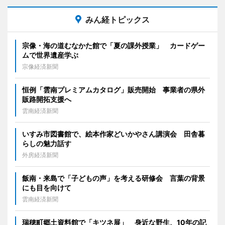
みん経トピックス
宗像・海の道むなかた館で「夏の課外授業」 カードゲー
ムで世界遺産学ぶ
宗像経済新聞
恒例「雲南プレミアムカタログ」販売開始 事業者の県外
販路開拓支援へ
雲南経済新聞
いすみ市図書館で、絵本作家どいかやさん講演会 田舎暮
らしの魅力話す
外房経済新聞
飯南・来島で「子どもの声」を考える研修会 言葉の背景
にも目を向けて
雲南経済新聞
瑞穂町郷土資料館で「キツネ展」 身近な野生、10年の記