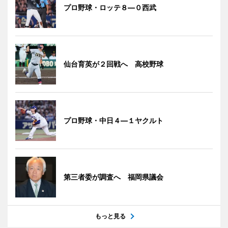
プロ野球・ロッテ８―０西武
仙台育英が２回戦へ 高校野球
プロ野球・中日４―１ヤクルト
第三者委が調査へ 福岡県議会
もっと見る