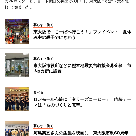
力PRポスターとショート動画の掲出が8月3日、東大阪市役所（荒本北
1）で始まった。
暮らす・働く
東大阪で「こーばへ行こう！」プレイベント 夏休
み中の親子でにぎわう
暮らす・働く
東大阪市役所などに熊本地震災害義援金募金箱 市
内9カ所に設置
食べる
ロンモール布施に「タリーズコーヒー」 内装テー
マは「ものづくりと電車」
暮らす・働く
河島英五さんの生涯を映画に 東大阪市制60周年