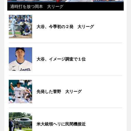
適時打を放つ岡本 大リーグ
大谷、今季初の２発 大リーグ
大谷、イメージ調査で１位
先発した菅野 大リーグ
米大統領ヘリに民間機接近