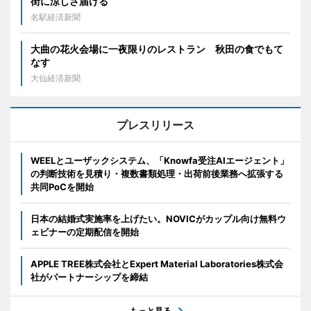
街に涼しさ届ける
名駅経済新聞
大曲の花火会場に一夜限りのレストラン 秋田の食でもて
なす
大仙経済新聞
プレスリリース
WEELとユーザックシステム、「Knowfa受注AIエージェント」
の判断技術を見積り・複数書類処理・出荷前後業務へ拡張する
共同PoCを開始
日本の結婚式実施率を上げたい。NOVICがカップル向け無料ウ
ェビナーの定期配信を開始
APPLE TREE株式会社とExpert Material Laboratories株式会
社がパートナーシップを締結
もっと見る