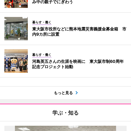
み中の親子でにぎわう
暮らす・働く
東大阪市役所などに熊本地震災害義援金募金箱 市
内9カ所に設置
暮らす・働く
河島英五さんの生涯を映画に 東大阪市制60周年
記念プロジェクト始動
もっと見る
学ぶ・知る