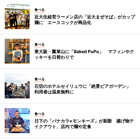
食べる
近大生経営ラーメン店の「近大まぜそば」がカップ
麺に エースコックが商品化
食べる
東大阪・瓢箪山に「Baked PuPu」 マフィンやク
ッキーを日替わりで
食べる
石切のホテルセイリュウに「絶景ビアガーデン」
利用者は温泉無料に
食べる
日下の「バナカラ×モンキーズ」が刷新 揚げ物テ
イクアウト、店内で麺や定食