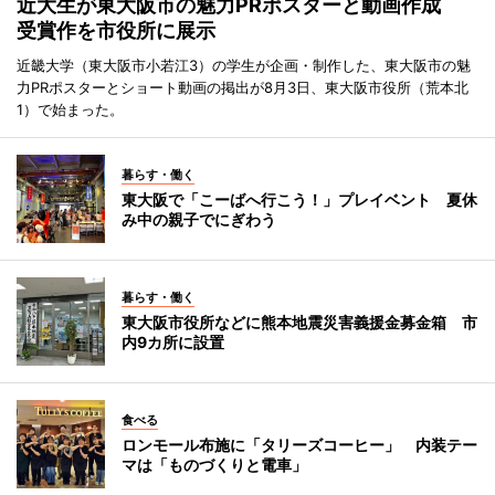
近大生が東大阪市の魅力PRポスターと動画作成
受賞作を市役所に展示
近畿大学（東大阪市小若江3）の学生が企画・制作した、東大阪市の魅
力PRポスターとショート動画の掲出が8月3日、東大阪市役所（荒本北
1）で始まった。
暮らす・働く
東大阪で「こーばへ行こう！」プレイベント 夏休
み中の親子でにぎわう
暮らす・働く
東大阪市役所などに熊本地震災害義援金募金箱 市
内9カ所に設置
食べる
ロンモール布施に「タリーズコーヒー」 内装テー
マは「ものづくりと電車」