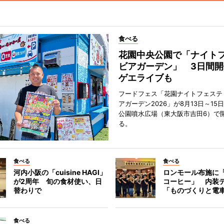
食べる
花園中央公園で「ナイト
ビアガーデン」 3日間開
ゲエライブも
フードフェス「花園ナイトフェステ
アガーデン2026」が8月13日～15
公園噴水広場（東大阪市吉田6）で
る。
食べる
食べる
河内小阪の「cuisine HAGI」
ロンモール布施に
が2周年 旬の食材使い、日
コーヒー」 内装
替わりで
「ものづくりと電
食べる