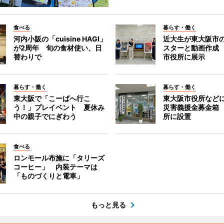
食べる
暮らす・働く
河内小阪の「cuisine HAGI」
近大生が東大阪市の
が2周年 旬の食材使い、日
スターと動画作成
替わりで
市役所に展示
暮らす・働く
暮らす・働く
東大阪で「こーばへ行こ
東大阪市役所など
う！」プレイベント 夏休み
災害義援金募金箱
中の親子でにぎわう
所に設置
食べる
ロンモール布施に「タリーズ
コーヒー」 内装テーマは
「ものづくりと電車」
もっと見る