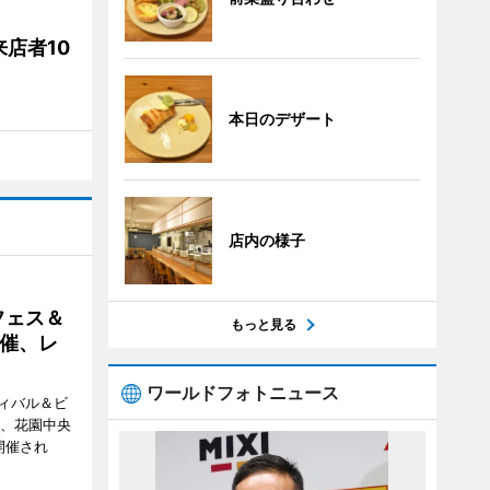
店者10
本日のデザート
店内の様子
フェス＆
もっと見る
催、レ
ワールドフォトニュース
ィバル＆ビ
日、花園中央
開催され