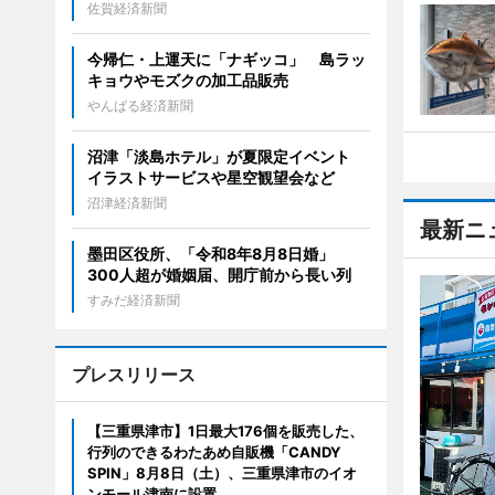
佐賀経済新聞
今帰仁・上運天に「ナギッコ」 島ラッ
キョウやモズクの加工品販売
やんばる経済新聞
沼津「淡島ホテル」が夏限定イベント
イラストサービスや星空観望会など
沼津経済新聞
最新ニ
墨田区役所、「令和8年8月8日婚」
300人超が婚姻届、開庁前から長い列
すみだ経済新聞
プレスリリース
【三重県津市】1日最大176個を販売した、
行列のできるわたあめ自販機「CANDY
SPIN」8月8日（土）、三重県津市のイオ
ンモール津南に設置。