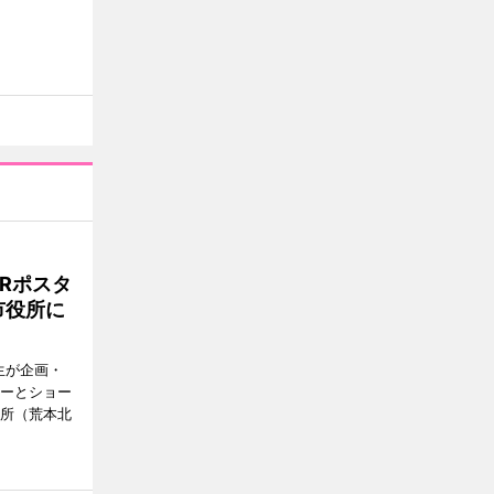
Rポスタ
市役所に
生が企画・
ターとショー
役所（荒本北