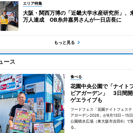
エリア特集
大阪・関西万博の「近畿大学水産研究所」、来
万人達成 OB糸井嘉男さんが一日店長に
もっと見る
ュース
食べる
花園中央公園で「ナイト
ビアガーデン」 3日間開
ゲエライブも
フードフェス「花園ナイトフェステ
アガーデン2026」が8月13日～15
公園噴水広場（東大阪市吉田6）で
る。