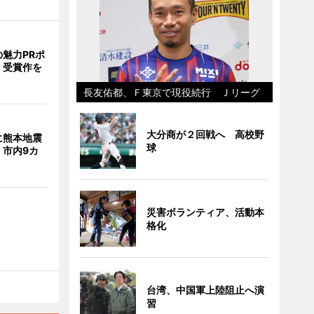
魅力PRポ
 受賞作を
長友佑都、Ｆ東京で現役続行 Ｊリーグ
大分商が２回戦へ 高校野
に熊本地震
球
 市内9カ
災害ボランティア、活動本
格化
台湾、中国軍上陸阻止へ演
習