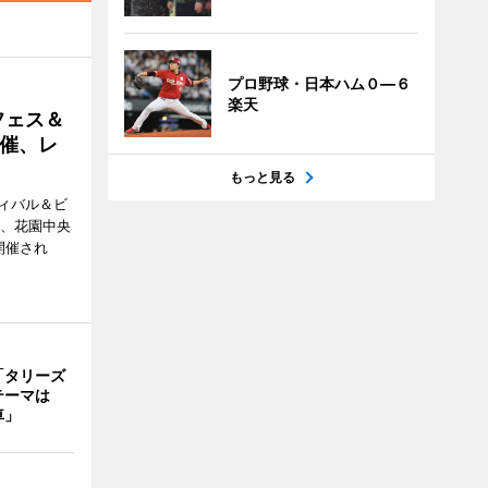
プロ野球・日本ハム０―６
楽天
フェス＆
催、レ
もっと見る
ィバル＆ビ
日、花園中央
開催され
「タリーズ
テーマは
車」