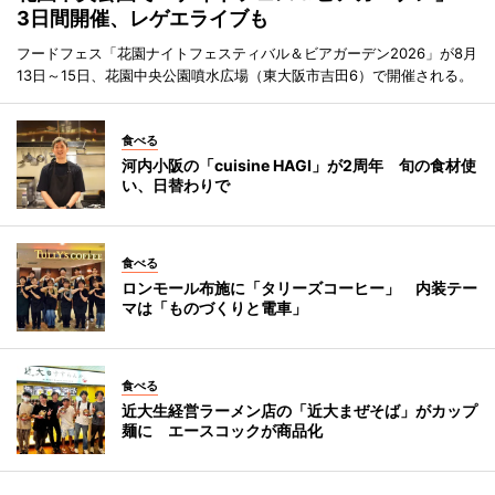
3日間開催、レゲエライブも
フードフェス「花園ナイトフェスティバル＆ビアガーデン2026」が8月
13日～15日、花園中央公園噴水広場（東大阪市吉田6）で開催される。
食べる
河内小阪の「cuisine HAGI」が2周年 旬の食材使
い、日替わりで
食べる
ロンモール布施に「タリーズコーヒー」 内装テー
マは「ものづくりと電車」
食べる
近大生経営ラーメン店の「近大まぜそば」がカップ
麺に エースコックが商品化