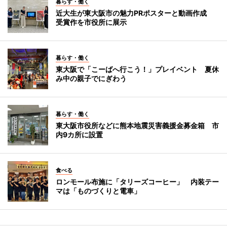
暮らす・働く
近大生が東大阪市の魅力PRポスターと動画作成
受賞作を市役所に展示
暮らす・働く
東大阪で「こーばへ行こう！」プレイベント 夏休
み中の親子でにぎわう
暮らす・働く
東大阪市役所などに熊本地震災害義援金募金箱 市
内9カ所に設置
食べる
ロンモール布施に「タリーズコーヒー」 内装テー
マは「ものづくりと電車」