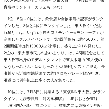
10. 河内永和駅前に「東横イン東大阪」 7月3日開業、保
育所やランドリーカフェも（4/5）
1位、5位～9位には、飲食店や食物販店の記事がランク
インした。3位と4位にランクインした「東大阪くいだお
れ祭り」は、いずれも居酒屋「モンキー×モンキーズ」が
企画したグルメイベントで、第1回開催時は約4500人、第
2回開催時は約13000人が来場し、盛り上がりを見せた。
2位の「東大阪市民ふれあいまつり」は、45回記念として
東大阪市出身のモデル・タレントで東大阪魅力PR大使の
ゆうちゃみさん・ゆいちゃみさん姉妹をゲストに迎え、長
瀬川から近鉄布施駅までの約1キロをパレード隊が行進。
沿道には例年以上に多くの人が集まった。
10位には、7月3日に開業する「東横INN東大阪」がラン
クイン。近鉄奈良線「河内永和駅」、JRおおさか東線
「JR河内永和駅」前に位置し、敷地内には東横イン初め