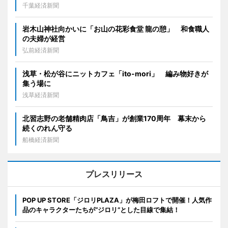
千葉経済新聞
岩木山神社向かいに「お山の花彩食堂 龍の憩」 和食職人
の夫婦が経営
弘前経済新聞
浅草・松が谷にニットカフェ「ito-mori」 編み物好きが
集う場に
浅草経済新聞
北習志野の老舗精肉店「鳥吉」が創業170周年 幕末から
続くのれん守る
船橋経済新聞
プレスリリース
POP UP STORE「ジロリPLAZA」が梅田ロフトで開催！人気作
品のキャラクターたちが“ジロリ”とした目線で集結！