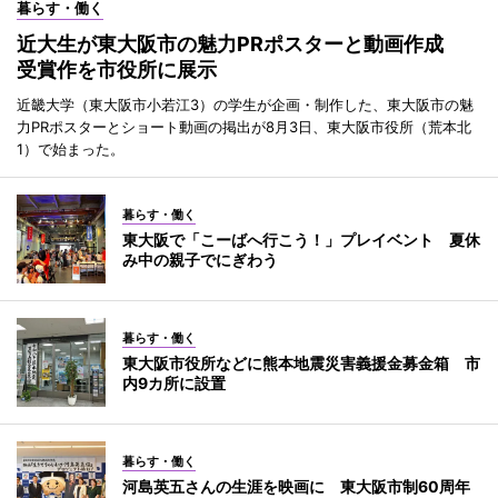
暮らす・働く
近大生が東大阪市の魅力PRポスターと動画作成
受賞作を市役所に展示
近畿大学（東大阪市小若江3）の学生が企画・制作した、東大阪市の魅
力PRポスターとショート動画の掲出が8月3日、東大阪市役所（荒本北
1）で始まった。
暮らす・働く
東大阪で「こーばへ行こう！」プレイベント 夏休
み中の親子でにぎわう
暮らす・働く
東大阪市役所などに熊本地震災害義援金募金箱 市
内9カ所に設置
暮らす・働く
河島英五さんの生涯を映画に 東大阪市制60周年