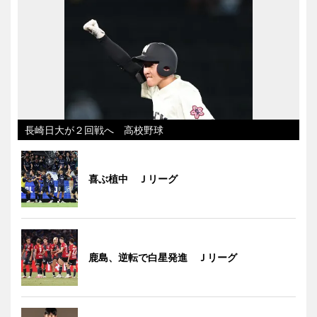
長崎日大が２回戦へ 高校野球
喜ぶ植中 Ｊリーグ
鹿島、逆転で白星発進 Ｊリーグ