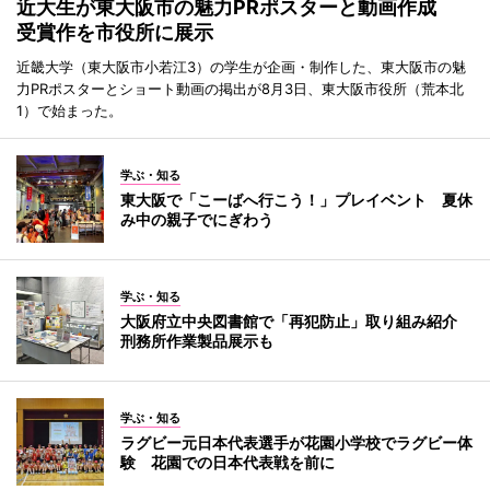
近大生が東大阪市の魅力PRポスターと動画作成
受賞作を市役所に展示
近畿大学（東大阪市小若江3）の学生が企画・制作した、東大阪市の魅
力PRポスターとショート動画の掲出が8月3日、東大阪市役所（荒本北
1）で始まった。
学ぶ・知る
東大阪で「こーばへ行こう！」プレイベント 夏休
み中の親子でにぎわう
学ぶ・知る
大阪府立中央図書館で「再犯防止」取り組み紹介
刑務所作業製品展示も
学ぶ・知る
ラグビー元日本代表選手が花園小学校でラグビー体
験 花園での日本代表戦を前に