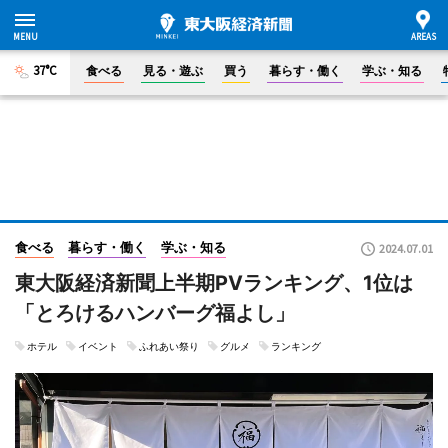
37°C
食べる
見る・遊ぶ
買う
暮らす・働く
学ぶ・知る
食べる
暮らす・働く
学ぶ・知る
2024.07.01
東大阪経済新聞上半期PVランキング、1位は
「とろけるハンバーグ福よし」
ホテル
イベント
ふれあい祭り
グルメ
ランキング