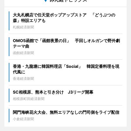
大丸札幌店で任天堂ポップアップストア 「どうぶつの
森」特設エリアも
札幌経済新聞
OMO5函館で「函館夜景の日」 手回しオルガンで野外劇
テーマ曲
函館経済新聞
香港・九龍塘に韓国料理店「Social」 韓国定番料理を現
代風に
香港経済新聞
SC相模原、熊本と引き分け J3リーグ開幕
相模原町田経済新聞
関門海峡花火大会、無料エリアなしの門司側をライブ配信
小倉経済新聞