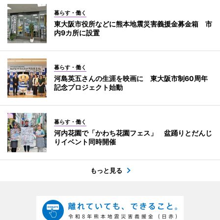
暮らす・働く
東大阪市役所などに熊本地震災害義援金募金箱 市
内9カ所に設置
暮らす・働く
河島英五さんの生涯を映画に 東大阪市制60周年
記念プロジェクト始動
暮らす・働く
河内花園で「かわち花園フェス」 盆踊りとだんじ
りイベント同時開催
もっと見る