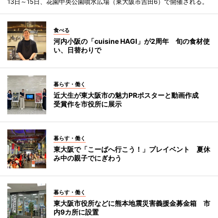
13日～15日、花園中央公園噴水広場（東大阪市吉田6）で開催される。
食べる
河内小阪の「cuisine HAGI」が2周年 旬の食材使
い、日替わりで
暮らす・働く
近大生が東大阪市の魅力PRポスターと動画作成
受賞作を市役所に展示
暮らす・働く
東大阪で「こーばへ行こう！」プレイベント 夏休
み中の親子でにぎわう
暮らす・働く
東大阪市役所などに熊本地震災害義援金募金箱 市
内9カ所に設置