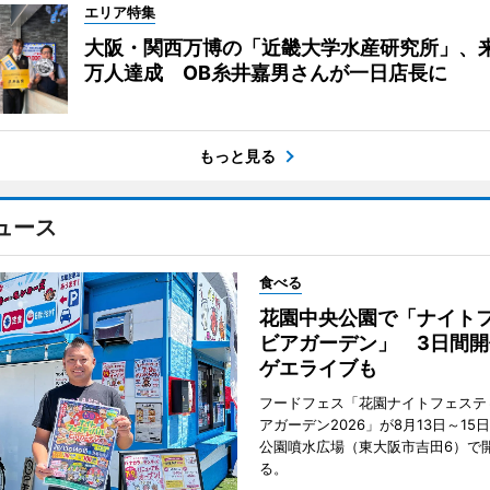
エリア特集
大阪・関西万博の「近畿大学水産研究所」、来
万人達成 OB糸井嘉男さんが一日店長に
もっと見る
ュース
食べる
花園中央公園で「ナイト
ビアガーデン」 3日間開
ゲエライブも
フードフェス「花園ナイトフェステ
アガーデン2026」が8月13日～15
公園噴水広場（東大阪市吉田6）で
る。