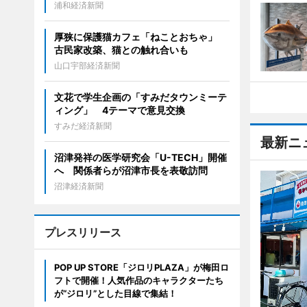
浦和経済新聞
厚狭に保護猫カフェ「ねことおちゃ」
古民家改築、猫との触れ合いも
山口宇部経済新聞
文花で学生企画の「すみだタウンミーテ
ィング」 4テーマで意見交換
すみだ経済新聞
最新ニ
沼津発祥の医学研究会「U-TECH」開催
へ 関係者らが沼津市長を表敬訪問
沼津経済新聞
プレスリリース
POP UP STORE「ジロリPLAZA」が梅田ロ
フトで開催！人気作品のキャラクターたち
が“ジロリ”とした目線で集結！