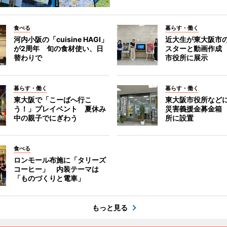
食べる
暮らす・働く
河内小阪の「cuisine HAGI」
近大生が東大阪市の
が2周年 旬の食材使い、日
スターと動画作成
替わりで
市役所に展示
暮らす・働く
暮らす・働く
東大阪で「こーばへ行こ
東大阪市役所など
う！」プレイベント 夏休み
災害義援金募金箱
中の親子でにぎわう
所に設置
食べる
ロンモール布施に「タリーズ
コーヒー」 内装テーマは
「ものづくりと電車」
もっと見る