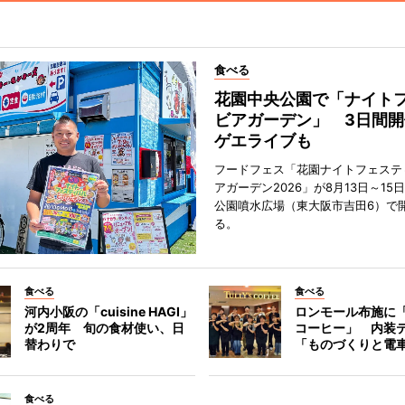
食べる
花園中央公園で「ナイト
ビアガーデン」 3日間開
ゲエライブも
フードフェス「花園ナイトフェステ
アガーデン2026」が8月13日～15
公園噴水広場（東大阪市吉田6）で
る。
食べる
食べる
河内小阪の「cuisine HAGI」
ロンモール布施に
が2周年 旬の食材使い、日
コーヒー」 内装
替わりで
「ものづくりと電
食べる