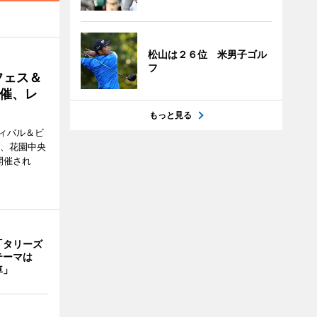
松山は２６位 米男子ゴル
フ
フェス＆
催、レ
もっと見る
ィバル＆ビ
日、花園中央
開催され
「タリーズ
テーマは
車」