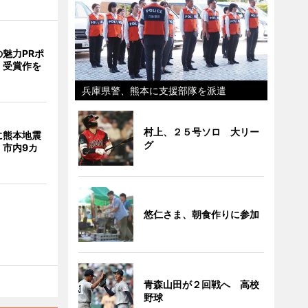
魅力PRポ
 受賞作を
兵庫県警、熊本に支援部隊を派遣
村上、２５号ソロ 大リー
に熊本地震
グ
 市内9カ
悠仁さま、朝食作りに参加
青森山田が２回戦へ 高校
野球