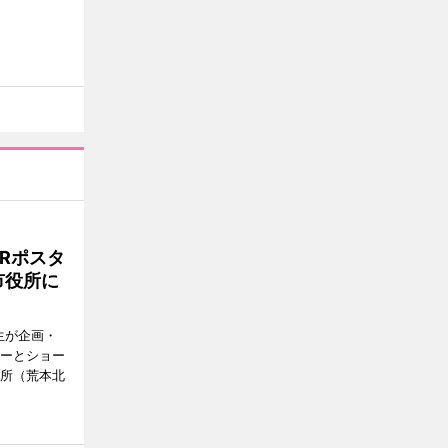
Rポスタ
市役所に
生が企画・
ターとショー
役所（荒本北