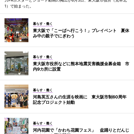
力PRポスターとショート動画の掲出が8月3日、東大阪市役所（荒本北
1）で始まった。
暮らす・働く
東大阪で「こーばへ行こう！」プレイベント 夏休
み中の親子でにぎわう
暮らす・働く
東大阪市役所などに熊本地震災害義援金募金箱 市
内9カ所に設置
暮らす・働く
河島英五さんの生涯を映画に 東大阪市制60周年
記念プロジェクト始動
暮らす・働く
河内花園で「かわち花園フェス」 盆踊りとだんじ