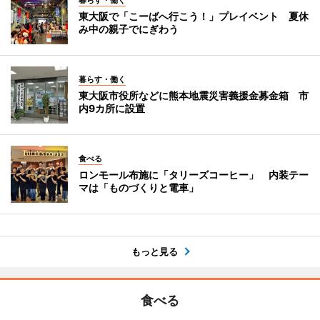
暮らす・働く
東大阪で「こーばへ行こう！」プレイベント 夏休
み中の親子でにぎわう
暮らす・働く
東大阪市役所などに熊本地震災害義援金募金箱 市
内9カ所に設置
食べる
ロンモール布施に「タリーズコーヒー」 内装テー
マは「ものづくりと電車」
もっと見る
食べる