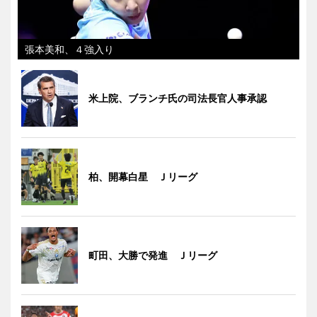
張本美和、４強入り
米上院、ブランチ氏の司法長官人事承認
柏、開幕白星 Ｊリーグ
町田、大勝で発進 Ｊリーグ