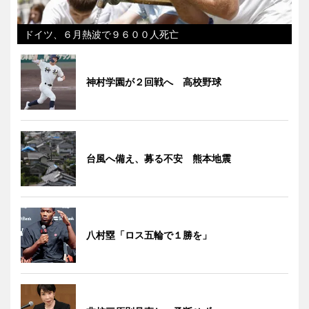
ドイツ、６月熱波で９６００人死亡
神村学園が２回戦へ 高校野球
台風へ備え、募る不安 熊本地震
八村塁「ロス五輪で１勝を」