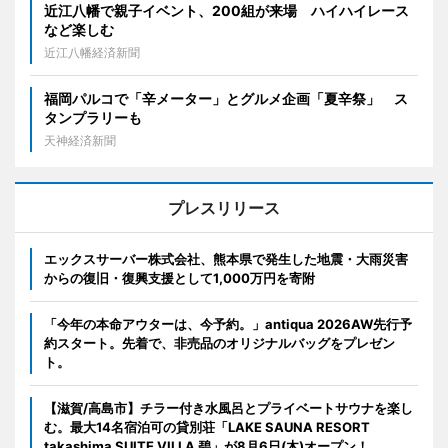
近江八幡で親子イベント、200組が来場 ハイハイレース
など楽しむ
近江八幡経済新聞
福岡パルコで「辛メーター」とグルメ企画「夏辛祭」 ス
タンプラリーも
天神経済新聞
プレスリリース
エックスサーバー株式会社、熊本県で発生した地震・大雨災害
からの復旧・復興支援として1,000万円を寄附
「今年の本命アウターは、今予約。」antiqua 2026AW先行予
約スタート。先着で、非売品のオリジナルバッグをプレゼン
ト。
【滋賀/高島市】チラー付き水風呂とプライベートサウナを楽し
む。最大14名宿泊可の貸別荘「LAKE SAUNA RESORT
takashima SUITE VILLA 碧」が8月6日(木)オープン！