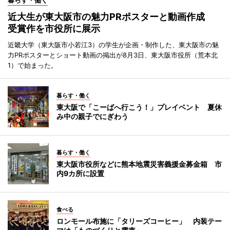
暮らす・働く
近大生が東大阪市の魅力PRポスターと動画作成
受賞作を市役所に展示
近畿大学（東大阪市小若江3）の学生が企画・制作した、東大阪市の魅
力PRポスターとショート動画の掲出が8月3日、東大阪市役所（荒本北
1）で始まった。
暮らす・働く
東大阪で「こーばへ行こう！」プレイベント 夏休
み中の親子でにぎわう
暮らす・働く
東大阪市役所などに熊本地震災害義援金募金箱 市
内9カ所に設置
食べる
ロンモール布施に「タリーズコーヒー」 内装テー