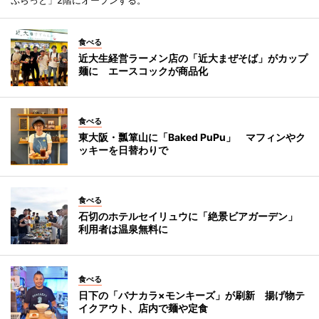
ぷらっと」2階にオープンする。
食べる
近大生経営ラーメン店の「近大まぜそば」がカップ
麺に エースコックが商品化
食べる
東大阪・瓢箪山に「Baked PuPu」 マフィンやク
ッキーを日替わりで
食べる
石切のホテルセイリュウに「絶景ビアガーデン」
利用者は温泉無料に
食べる
日下の「バナカラ×モンキーズ」が刷新 揚げ物テ
イクアウト、店内で麺や定食