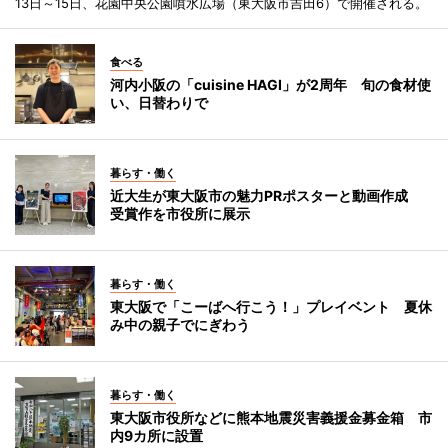
13日～15日、花園中央公園噴水広場（東大阪市吉田6）で開催される。
食べる
河内小阪の「cuisine HAGI」が2周年 旬の食材使
い、日替わりで
暮らす・働く
近大生が東大阪市の魅力PRポスターと動画作成
受賞作を市役所に展示
暮らす・働く
東大阪で「こーばへ行こう！」プレイベント 夏休
み中の親子でにぎわう
暮らす・働く
東大阪市役所などに熊本地震災害義援金募金箱 市
内9カ所に設置