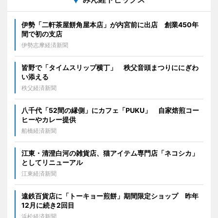
伊勢「二軒茶屋餅角屋本店」が内宮前に出店 創業450年
間で初の支店
伊勢志摩経済新聞
皆野で「タイムスリップ横丁」 秩父音頭まつりににぎわ
い添える
秩父経済新聞
八千代「52間の縁側」にカフェ「PUKU」 自家焙煎コー
ヒーやカレー提供
船橋経済新聞
江東・清澄白河の雑貨店、猫アイテム専門店「ネコシカ」
としてリニューアル
江東経済新聞
遠鉄百貨店に「トーキョー煎餅」期間限定ショップ 昨年
12月に続き2回目
浜松経済新聞