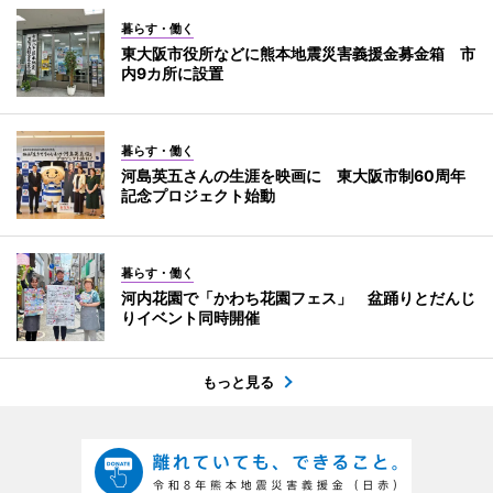
暮らす・働く
東大阪市役所などに熊本地震災害義援金募金箱 市
内9カ所に設置
暮らす・働く
河島英五さんの生涯を映画に 東大阪市制60周年
記念プロジェクト始動
暮らす・働く
河内花園で「かわち花園フェス」 盆踊りとだんじ
りイベント同時開催
もっと見る