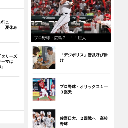
へ行こ
ト 夏休み
う
プロ野球・広島７―１１巨人
「デジポリス」普及呼び掛
「タリーズ
け
テーマは
車」
プロ野球・オリックス１―
３楽天
佐野日大、２回戦へ 高校
野球