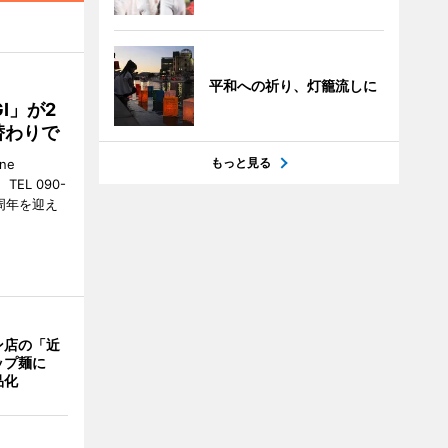
平和への祈り、灯籠流しに
GI」が2
替わりで
もっと見る
ne
EL 090-
2周年を迎え
ン店の「近
ップ麺に
品化