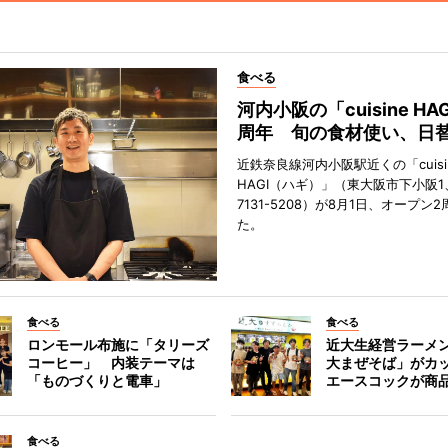
食べる
河内小阪の「cuisine HA
周年 旬の食材使い、日
近鉄奈良線河内小阪駅近くの「cuisi
HAGI（ハギ）」（東大阪市下小阪1、T
7131-5208）が8月1日、オープン
た。
食べる
食べる
ロンモール布施に「タリーズ
近大生経営ラーメ
コーヒー」 内装テーマは
大まぜそば」がカ
「ものづくりと電車」
エースコックが商
食べる