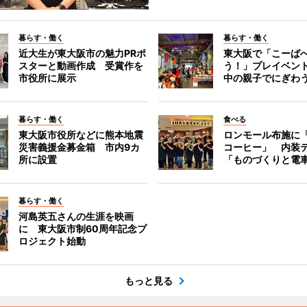
暮らす・働く
暮らす・働く
近大生が東大阪市の魅力PRポ
東大阪で「こーば
スターと動画作成 受賞作を
う！」プレイベン
市役所に展示
中の親子でにぎわ
暮らす・働く
食べる
東大阪市役所などに熊本地震
ロンモール布施に
災害義援金募金箱 市内9カ
コーヒー」 内装
所に設置
「ものづくりと電
暮らす・働く
河島英五さんの生涯を映画
に 東大阪市制60周年記念プ
ロジェクト始動
もっと見る