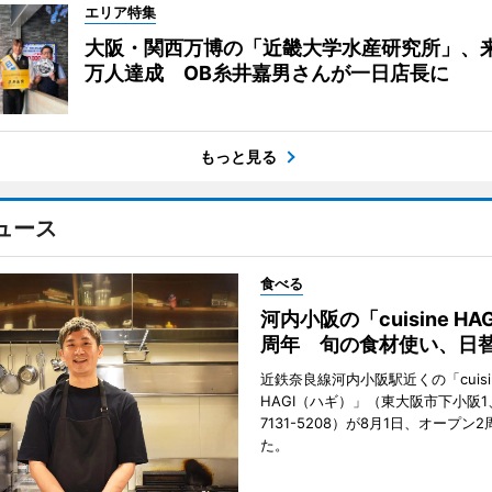
エリア特集
大阪・関西万博の「近畿大学水産研究所」、来
万人達成 OB糸井嘉男さんが一日店長に
もっと見る
ュース
食べる
河内小阪の「cuisine HA
周年 旬の食材使い、日
近鉄奈良線河内小阪駅近くの「cuisi
HAGI（ハギ）」（東大阪市下小阪1、T
7131-5208）が8月1日、オープン
た。