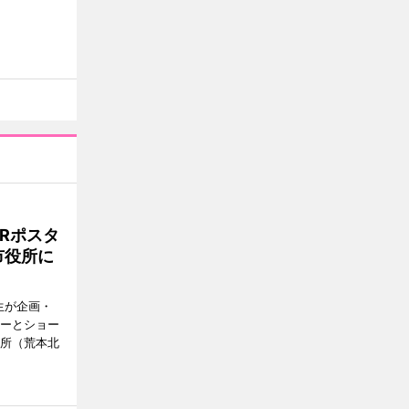
Rポスタ
市役所に
生が企画・
ターとショー
役所（荒本北