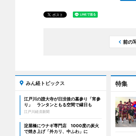
前の
みん経トピックス
特集
江戸川の證大寺が日没後の墓参り「宵参
り」 ランタンともる空間で縁日も
江戸川経済新聞
淀屋橋にウナギ専門店 1000度の炭火
で焼き上げ「外カリ、中ふわ」に