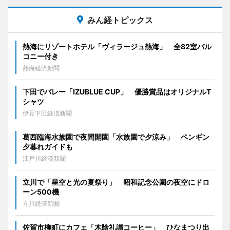
みん経トピックス
熱海にリゾートホテル「ヴィラージュ熱海」 全82室バル
コニー付き
熱海経済新聞
下田でバレー「IZUBLUE CUP」 優勝賞品はオリジナルT
シャツ
伊豆下田経済新聞
葛西臨海水族園で夜間開園「水族園で夕涼み」 ペンギン
夕暮れガイドも
江戸川経済新聞
立川で「星空と光の夏祭り」 昭和記念公園の夜空にドロ
ーン500機
立川経済新聞
佐賀市柳町にカフェ「木陰礼讃コーヒー」 ひなまつり出