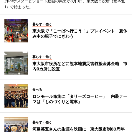
力PRポスターとショート動画の掲出が8月3日、東大阪市役所（荒本北
1）で始まった。
暮らす・働く
東大阪で「こーばへ行こう！」プレイベント 夏休
み中の親子でにぎわう
暮らす・働く
東大阪市役所などに熊本地震災害義援金募金箱 市
内9カ所に設置
食べる
ロンモール布施に「タリーズコーヒー」 内装テー
マは「ものづくりと電車」
暮らす・働く
河島英五さんの生涯を映画に 東大阪市制60周年