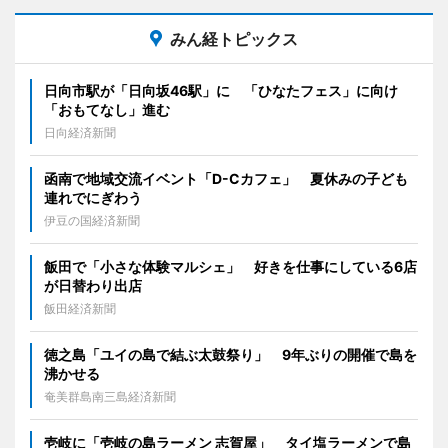
みん経トピックス
日向市駅が「日向坂46駅」に 「ひなたフェス」に向け
「おもてなし」進む
日向経済新聞
函南で地域交流イベント「D-Cカフェ」 夏休みの子ども
連れでにぎわう
伊豆の国経済新聞
飯田で「小さな体験マルシェ」 好きを仕事にしている6店
が日替わり出店
飯田経済新聞
徳之島「ユイの島で結ぶ太鼓祭り」 9年ぶりの開催で島を
沸かせる
奄美群島南三島経済新聞
壱岐に「壱岐の島ラーメン 志賀屋」 タイ塩ラーメンで島