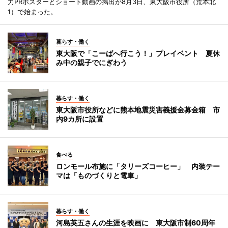
力PRポスターとショート動画の掲出が8月3日、東大阪市役所（荒本北
1）で始まった。
暮らす・働く
東大阪で「こーばへ行こう！」プレイベント 夏休
み中の親子でにぎわう
暮らす・働く
東大阪市役所などに熊本地震災害義援金募金箱 市
内9カ所に設置
食べる
ロンモール布施に「タリーズコーヒー」 内装テー
マは「ものづくりと電車」
暮らす・働く
河島英五さんの生涯を映画に 東大阪市制60周年