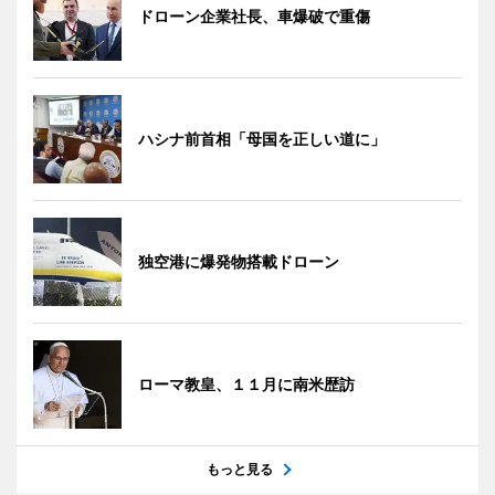
ドローン企業社長、車爆破で重傷
ハシナ前首相「母国を正しい道に」
独空港に爆発物搭載ドローン
ローマ教皇、１１月に南米歴訪
もっと見る