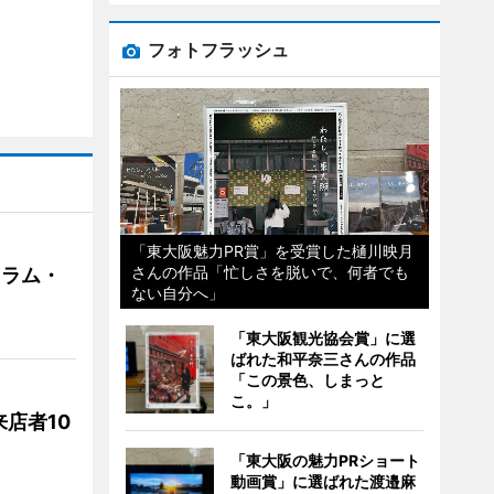
フォトフラッシュ
「東大阪魅力PR賞」を受賞した樋川映月
さんの作品「忙しさを脱いで、何者でも
クラム・
ない自分へ」
「東大阪観光協会賞」に選
ばれた和平奈三さんの作品
「この景色、しまっと
こ。」
店者10
「東大阪の魅力PRショート
動画賞」に選ばれた渡邉麻