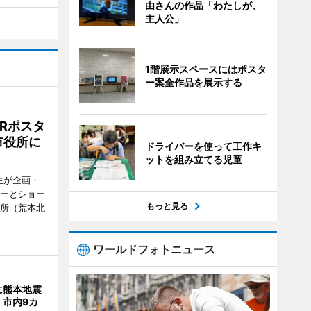
由さんの作品「わたしが、
主人公」
1階展示スペースにはポスタ
ー案全作品を展示する
Rポスタ
市役所に
ドライバーを使って工作キ
ットを組み立てる児童
生が企画・
ターとショー
もっと見る
役所（荒本北
ワールドフォトニュース
に熊本地震
 市内9カ