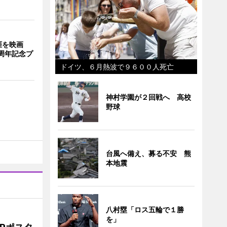
涯を映画
周年記念プ
ドイツ、６月熱波で９６００人死亡
神村学園が２回戦へ 高校
野球
台風へ備え、募る不安 熊
本地震
八村塁「ロス五輪で１勝
を」