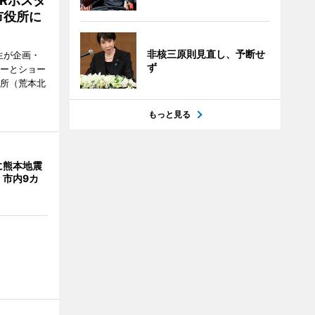
Rポスタ
市役所に
非核三原則見直し、予断せ
生が企画・
ず
ターとショー
役所（荒本北
もっと見る
に熊本地震
 市内9カ