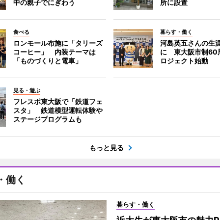
中の親子でにぎわう
所に設置
食べる
暮らす・働く
ロンモール布施に「タリーズ
河島英五さんの生
コーヒー」 内装テーマは
に 東大阪市制60
「ものづくりと電車」
ロジェクト始動
見る・遊ぶ
フレスポ東大阪で「鉄道フェ
スタ」 鉄道模型運転体験や
ステージプログラムも
もっと見る
・働く
暮らす・働く