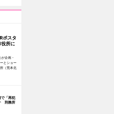
Rポスタ
市役所に
生が企画・
ターとショー
役所（荒本北
館で「再犯
介 刑務所