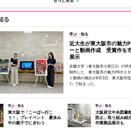
もっと見る
知る
学ぶ・知る
近大生が東大阪市の魅力P
ーと動画作成 受賞作を
展示
近畿大学（東大阪市小若江3）の学
制作した、東大阪市の魅力PRポス
ト動画の掲出が8月3日、東大阪市
1）で始まった。
学ぶ・知る
学ぶ・知る
東大阪で「こーばへ行こ
大阪府立中央図書
う！」プレイベント 夏休み
防止」取り組み紹
中の親子でにぎわう
作業製品展示も