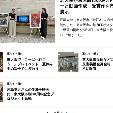
近大生が東大阪市の魅力P
ーと動画作成 受賞作を
展示
近畿大学（東大阪市小若江3）の学
制作した、東大阪市の魅力PRポス
ト動画の掲出が8月3日、東大阪市
1）で始まった。
暮らす・働く
暮らす・働く
東大阪で「こーばへ行こ
東大阪市役所など
う！」プレイベント 夏休み
災害義援金募金箱
中の親子でにぎわう
所に設置
暮らす・働く
河島英五さんの生涯を映画
に 東大阪市制60周年記念プ
ロジェクト始動