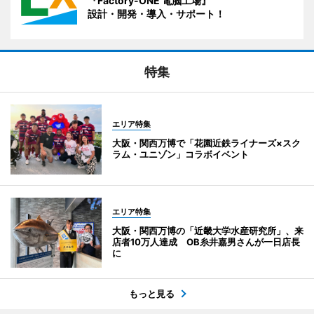
『Factory-ONE 電脳工場』
設計・開発・導入・サポート！
特集
エリア特集
大阪・関西万博で「花園近鉄ライナーズ×スク
ラム・ユニゾン」コラボイベント
エリア特集
大阪・関西万博の「近畿大学水産研究所」、来
店者10万人達成 OB糸井嘉男さんが一日店長
に
もっと見る