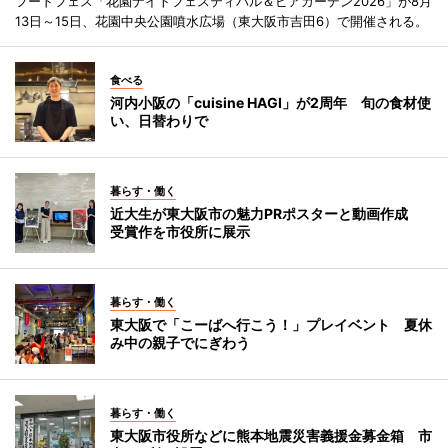
フードフェス「花園ナイトフェスティバル＆ビアガーデン2026」が8月
13日～15日、花園中央公園噴水広場（東大阪市吉田6）で開催される。
食べる
河内小阪の「cuisine HAGI」が2周年 旬の食材使
い、日替わりで
暮らす・働く
近大生が東大阪市の魅力PRポスターと動画作成
受賞作を市役所に展示
暮らす・働く
東大阪で「こーばへ行こう！」プレイベント 夏休
み中の親子でにぎわう
暮らす・働く
東大阪市役所などに熊本地震災害義援金募金箱 市