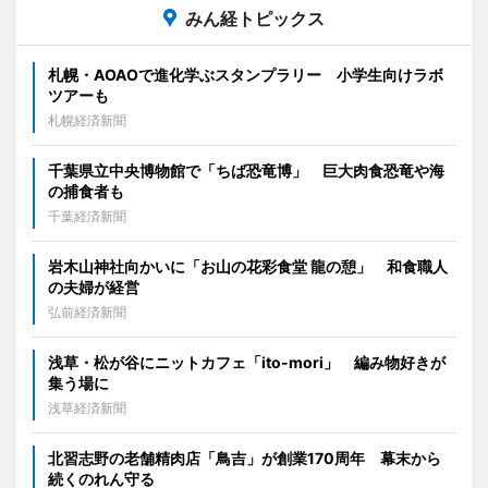
みん経トピックス
札幌・AOAOで進化学ぶスタンプラリー 小学生向けラボ
ツアーも
札幌経済新聞
千葉県立中央博物館で「ちば恐竜博」 巨大肉食恐竜や海
の捕食者も
千葉経済新聞
岩木山神社向かいに「お山の花彩食堂 龍の憩」 和食職人
の夫婦が経営
弘前経済新聞
浅草・松が谷にニットカフェ「ito-mori」 編み物好きが
集う場に
浅草経済新聞
北習志野の老舗精肉店「鳥吉」が創業170周年 幕末から
続くのれん守る