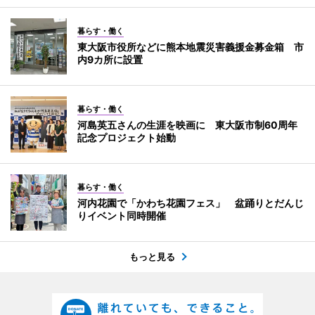
暮らす・働く
東大阪市役所などに熊本地震災害義援金募金箱 市
内9カ所に設置
暮らす・働く
河島英五さんの生涯を映画に 東大阪市制60周年
記念プロジェクト始動
暮らす・働く
河内花園で「かわち花園フェス」 盆踊りとだんじ
りイベント同時開催
もっと見る