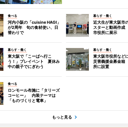
食べる
暮らす・働く
河内小阪の「cuisine HAGI」
近大生が東大阪市の
が2周年 旬の食材使い、日
スターと動画作成
替わりで
市役所に展示
暮らす・働く
暮らす・働く
東大阪で「こーばへ行こ
東大阪市役所など
う！」プレイベント 夏休み
災害義援金募金箱
中の親子でにぎわう
所に設置
食べる
ロンモール布施に「タリーズ
コーヒー」 内装テーマは
「ものづくりと電車」
もっと見る