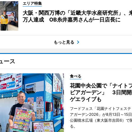
エリア特集
大阪・関西万博の「近畿大学水産研究所」、来
万人達成 OB糸井嘉男さんが一日店長に
もっと見る
ュース
食べる
花園中央公園で「ナイト
ビアガーデン」 3日間開
ゲエライブも
フードフェス「花園ナイトフェステ
アガーデン2026」が8月13日～15
公園噴水広場（東大阪市吉田6）で
る。