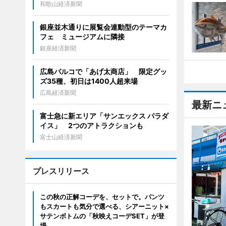
和歌山経済新聞
銀座並木通りに展覧会連動型のテーマカ
フェ ミュージアムに隣接
銀座経済新聞
広島パルコで「あげ太商店」 限定グッ
ズ35種、初日は1400人超来場
広島経済新聞
最新ニ
富士急に新エリア「サンエックス パラダ
イス」 2つのアトラクションも
富士山経済新聞
プレスリリース
この秋の正解コーデを、セットで。パンツ
もスカートも気分で選べる、シアーニット×
サテンボトムの「秋映えコーデSET」が登
場