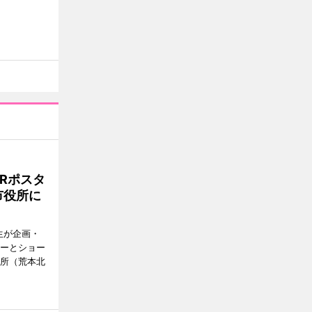
Rポスタ
市役所に
生が企画・
ターとショー
役所（荒本北