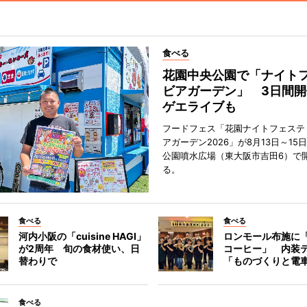
食べる
花園中央公園で「ナイト
ビアガーデン」 3日間開
ゲエライブも
フードフェス「花園ナイトフェステ
アガーデン2026」が8月13日～15
公園噴水広場（東大阪市吉田6）で
る。
食べる
食べる
河内小阪の「cuisine HAGI」
ロンモール布施に
が2周年 旬の食材使い、日
コーヒー」 内装
替わりで
「ものづくりと電
食べる