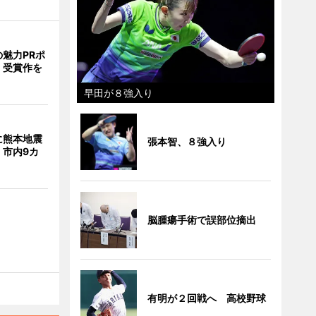
魅力PRポ
 受賞作を
早田が８強入り
に熊本地震
張本智、８強入り
 市内9カ
脳腫瘍手術で誤部位摘出
有明が２回戦へ 高校野球