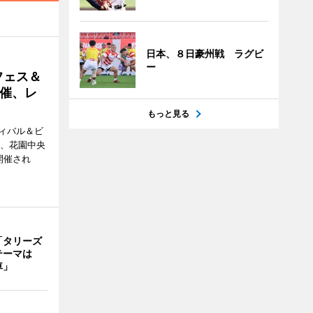
日本、８日豪州戦 ラグビ
ー
フェス＆
催、レ
もっと見る
ィバル＆ビ
日、花園中央
開催され
「タリーズ
テーマは
車」