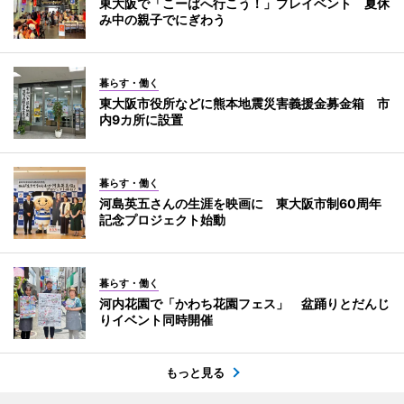
東大阪で「こーばへ行こう！」プレイベント 夏休
み中の親子でにぎわう
暮らす・働く
東大阪市役所などに熊本地震災害義援金募金箱 市
内9カ所に設置
暮らす・働く
河島英五さんの生涯を映画に 東大阪市制60周年
記念プロジェクト始動
暮らす・働く
河内花園で「かわち花園フェス」 盆踊りとだんじ
りイベント同時開催
もっと見る