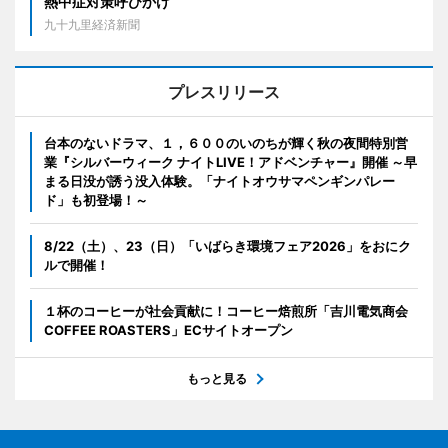
熱中症対策呼びかけ
九十九里経済新聞
プレスリリース
台本のないドラマ、１，６００のいのちが輝く秋の夜間特別営
業『シルバーウィーク ナイトLIVE！アドベンチャー』開催 ～早
まる日没が誘う没入体験。「ナイトオウサマペンギンパレー
ド」も初登場！～
8/22（土）、23（日）「いばらき環境フェア2026」をおにク
ルで開催！
１杯のコーヒーが社会貢献に！コーヒー焙煎所「吉川電気商会
COFFEE ROASTERS」ECサイトオープン
もっと見る