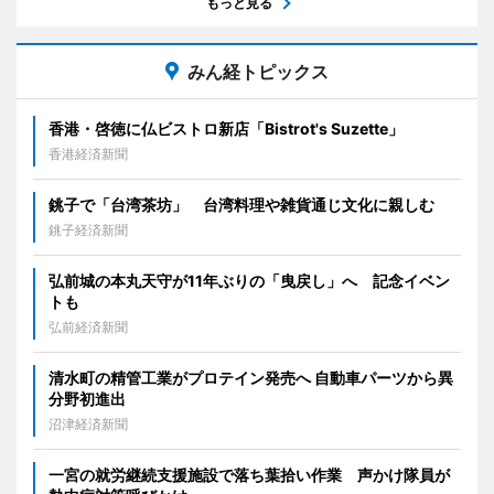
もっと見る
みん経トピックス
香港・啓徳に仏ビストロ新店「Bistrot's Suzette」
香港経済新聞
銚子で「台湾茶坊」 台湾料理や雑貨通じ文化に親しむ
銚子経済新聞
弘前城の本丸天守が11年ぶりの「曳戻し」へ 記念イベン
トも
弘前経済新聞
清水町の精管工業がプロテイン発売へ 自動車パーツから異
分野初進出
沼津経済新聞
一宮の就労継続支援施設で落ち葉拾い作業 声かけ隊員が