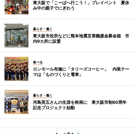
東大阪で「こーばへ行こう！」プレイベント 夏休
み中の親子でにぎわう
暮らす・働く
東大阪市役所などに熊本地震災害義援金募金箱 市
内9カ所に設置
食べる
ロンモール布施に「タリーズコーヒー」 内装テー
マは「ものづくりと電車」
暮らす・働く
河島英五さんの生涯を映画に 東大阪市制60周年
記念プロジェクト始動