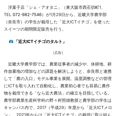
洋菓子店「シェ・アオタニ」（東大阪市西石切町1、
TEL
072-982-7546
）が1月29日から、近畿大学農学部
（奈良市）の学生が栽培した「近大ICTイチゴ」を使った
スイーツの期間限定販売を行う。
「近大ICTイチゴのタルト」
［広告］
近畿大学農学部では、農業従事者の減少や、休耕地、耕
作放棄地の増加などの課題を解決しようと、奈良県と連携
して「農の入口」モデル事業を展開。温度調整などの管理
にICTを取り入れて自動化し、農業初心者でも容易に農作
物を栽培できる「なら近大農法」の確立を目指している。
農学部農業生産科学科の野々村照雄教授と農学部の学生は
キャンパス内で、2017（平成29）年度から「近大ICTメロ
ン」、2021年からは「近大ICTイチゴ」の栽培に取り組ん