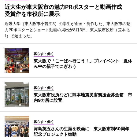
近大生が東大阪市の魅力PRポスターと動画作成
受賞作を市役所に展示
近畿大学（東大阪市小若江3）の学生が企画・制作した、東大阪市の魅
力PRポスターとショート動画の掲出が8月3日、東大阪市役所（荒本北
1）で始まった。
暮らす・働く
東大阪で「こーばへ行こう！」プレイベント 夏休
み中の親子でにぎわう
暮らす・働く
東大阪市役所などに熊本地震災害義援金募金箱 市
内9カ所に設置
暮らす・働く
河島英五さんの生涯を映画に 東大阪市制60周年
記念プロジェクト始動