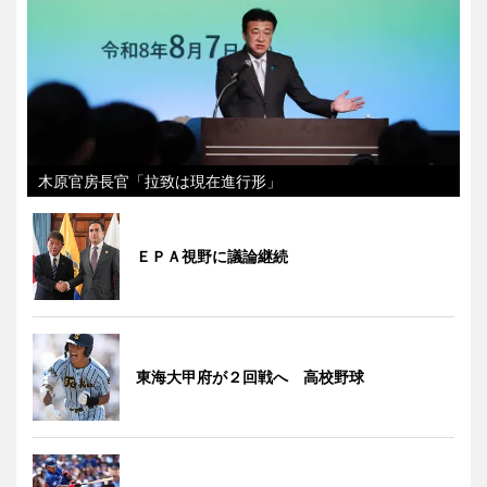
木原官房長官「拉致は現在進行形」
ＥＰＡ視野に議論継続
東海大甲府が２回戦へ 高校野球