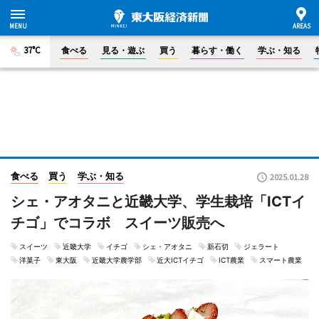
37°C
食べる
見る・遊ぶ
買う
暮らす・働く
学ぶ・知る
食べる
買う
学ぶ・知る
2025.01.28
シェ・アオタニと近畿大学、学生栽培「ICTイ
チゴ」でコラボ スイーツ販売へ
スイーツ
近畿大学
イチゴ
シェ・アオタニ
新石切
ジェラート
洋菓子
東大阪
近畿大学農学部
近大ICTイチゴ
ICT農業
スマート農業