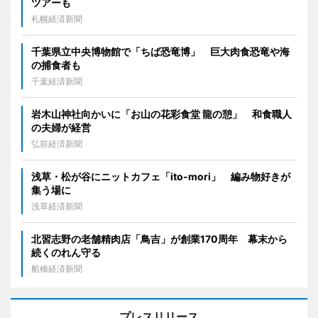
ツアーも
札幌経済新聞
千葉県立中央博物館で「ちば恐竜博」 巨大肉食恐竜や海
の捕食者も
千葉経済新聞
岩木山神社向かいに「お山の花彩食堂 龍の憩」 和食職人
の夫婦が経営
弘前経済新聞
浅草・松が谷にニットカフェ「ito-mori」 編み物好きが
集う場に
浅草経済新聞
北習志野の老舗精肉店「鳥吉」が創業170周年 幕末から
続くのれん守る
船橋経済新聞
プレスリリース