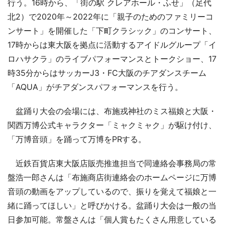
行う。16時から、「街の駅 クレアホール・ふせ」（足代
北2）で2020年～2022年に「親子のためのファミリーコ
ンサート」を開催した「下町クラシック」のコンサート、
17時からは東大阪を拠点に活動するアイドルグループ「イ
ロハサクラ」のライブパフォーマンスとトークショー、17
時35分からはサッカーJ3・FC大阪のチアダンスチーム
「AQUA」がチアダンスパフォーマンスを行う。
盆踊り大会の会場には、布施戎神社のミス福娘と大阪・
関西万博公式キャラクター「ミャクミャク」が駆け付け、
「万博音頭」を踊って万博をPRする。
近鉄百貨店東大阪店販売推進担当で同連絡会事務局の常
盤浩一郎さんは「布施商店街連絡会のホームページに万博
音頭の動画をアップしているので、振りを覚えて福娘と一
緒に踊ってほしい」と呼びかける。盆踊り大会は一般の当
日参加可能。常盤さんは「個人賞もたくさん用意している