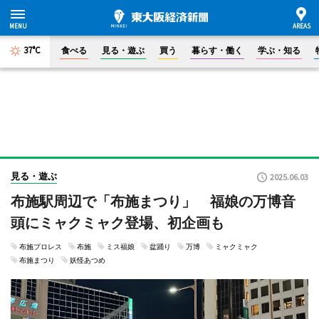
37°C
食べる
見る・遊ぶ
買う
暮らす・働く
学ぶ・知る
見る・遊ぶ
2025.06.03
布施駅周辺で「布施まつり」 福娘の万博音
頭にミャクミャク登場、初企画も
布施プロレス
布施
ミス福娘
盆踊り
万博
ミャクミャク
布施まつり
妖怪あつめ