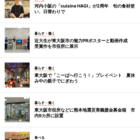
河内小阪の「cuisine HAGI」が2周年 旬の食材使
い、日替わりで
暮らす・働く
近大生が東大阪市の魅力PRポスターと動画作成
受賞作を市役所に展示
暮らす・働く
東大阪で「こーばへ行こう！」プレイベント 夏休
み中の親子でにぎわう
暮らす・働く
東大阪市役所などに熊本地震災害義援金募金箱 市
内9カ所に設置
食べる