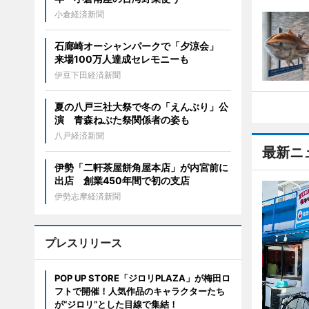
小倉経済新聞
石廊崎オーシャンパークで「夕涼会」
来場100万人達成セレモニーも
伊豆下田経済新聞
夏の八戸三社大祭で冬の「えんぶり」公
演 青森ねぶた祭関係者の姿も
八戸経済新聞
最新ニ
伊勢「二軒茶屋餅角屋本店」が内宮前に
出店 創業450年間で初の支店
伊勢志摩経済新聞
プレスリリース
POP UP STORE「ジロリPLAZA」が梅田ロ
フトで開催！人気作品のキャラクターたち
が“ジロリ”とした目線で集結！