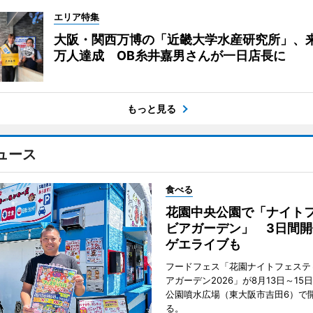
エリア特集
大阪・関西万博の「近畿大学水産研究所」、来
万人達成 OB糸井嘉男さんが一日店長に
もっと見る
ュース
食べる
花園中央公園で「ナイト
ビアガーデン」 3日間開
ゲエライブも
フードフェス「花園ナイトフェステ
アガーデン2026」が8月13日～15
公園噴水広場（東大阪市吉田6）で
る。