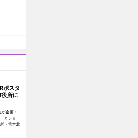
Rポスタ
市役所に
生が企画・
ターとショー
役所（荒本北