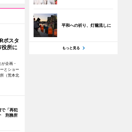
平和への祈り、灯籠流しに
Rポスタ
市役所に
もっと見る
生が企画・
ターとショー
役所（荒本北
館で「再犯
介 刑務所