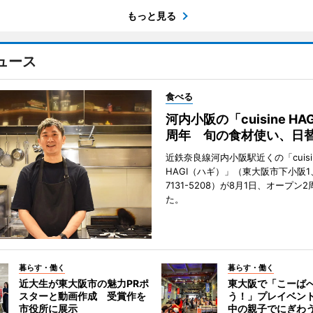
もっと見る
ュース
食べる
河内小阪の「cuisine HA
周年 旬の食材使い、日
近鉄奈良線河内小阪駅近くの「cuisi
HAGI（ハギ）」（東大阪市下小阪1、T
7131-5208）が8月1日、オープン
た。
暮らす・働く
暮らす・働く
近大生が東大阪市の魅力PRポ
東大阪で「こーば
スターと動画作成 受賞作を
う！」プレイベン
市役所に展示
中の親子でにぎわ