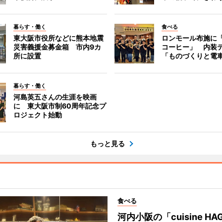
暮らす・働く
食べる
東大阪市役所などに熊本地震
ロンモール布施に
災害義援金募金箱 市内9カ
コーヒー」 内装
所に設置
「ものづくりと電
暮らす・働く
河島英五さんの生涯を映画
に 東大阪市制60周年記念プ
ロジェクト始動
もっと見る
食べる
河内小阪の「cuisine HA