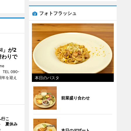
フォトフラッシュ
GI」が2
替わりで
ne
EL 090-
本日のパスタ
2周年を迎え
前菜盛り合わせ
へ行こ
ト 夏休み
う
本日のデザート