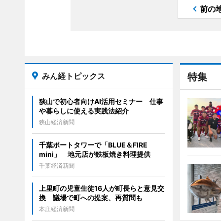
前の
みん経トピックス
特集
狭山で初心者向けAI活用セミナー 仕事
や暮らしに使える実践法紹介
狭山経済新聞
千葉ポートタワーで「BLUE＆FIRE
mini」 地元店が鉄板焼き料理提供
千葉経済新聞
上里町の児童生徒16人が町長らと意見交
換 議場で町への提案、再質問も
本庄経済新聞