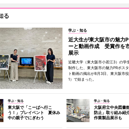
知る
学ぶ・知る
近大生が東大阪市の魅力P
ーと動画作成 受賞作を
展示
近畿大学（東大阪市小若江3）の学
制作した、東大阪市の魅力PRポス
ト動画の掲出が8月3日、東大阪市
1）で始まった。
学ぶ・知る
学ぶ・知る
東大阪で「こーばへ行こ
大阪府立中央図書
う！」プレイベント 夏休み
防止」取り組み紹
中の親子でにぎわう
作業製品展示も