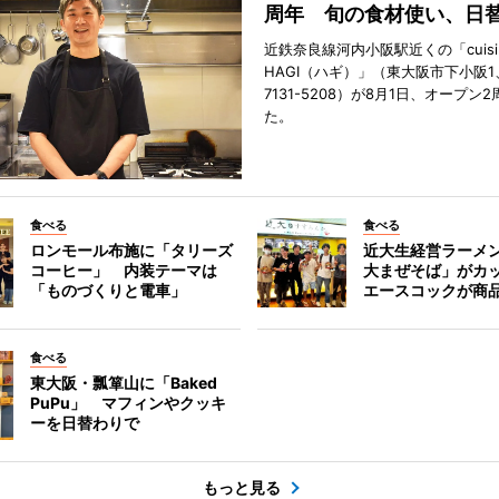
周年 旬の食材使い、日
近鉄奈良線河内小阪駅近くの「cuisi
HAGI（ハギ）」（東大阪市下小阪1、T
7131-5208）が8月1日、オープン
た。
食べる
食べる
ロンモール布施に「タリーズ
近大生経営ラーメ
コーヒー」 内装テーマは
大まぜそば」がカ
「ものづくりと電車」
エースコックが商
食べる
東大阪・瓢箪山に「Baked
PuPu」 マフィンやクッキ
ーを日替わりで
もっと見る