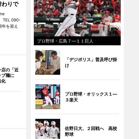
替わりで
ne
EL 090-
2周年を迎え
プロ野球・広島７―１１巨人
「デジポリス」普及呼び掛
け
ン店の「近
ップ麺に
品化
プロ野球・オリックス１―
３楽天
佐野日大、２回戦へ 高校
野球