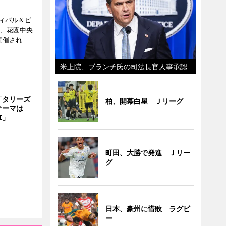
ィバル＆ビ
日、花園中央
開催され
米上院、ブランチ氏の司法長官人事承認
「タリーズ
柏、開幕白星 Ｊリーグ
テーマは
車」
町田、大勝で発進 Ｊリー
グ
日本、豪州に惜敗 ラグビ
ー