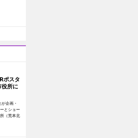
Rポスタ
市役所に
生が企画・
ターとショー
役所（荒本北