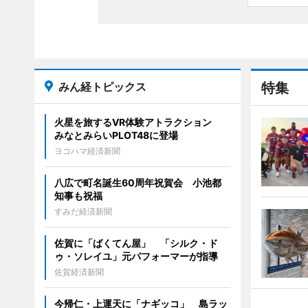
みん経トピックス
特集
火星を旅するVR体験アトラクション
みなとみらいPLOT48に登場
ヨコハマ経済新聞
八広で町名誕生60周年祝賀会 小池都
知事も祝福
すみだ経済新聞
佐賀に「ばくてん屋」 「シルク・ド
ゥ・ソレイユ」元パフォーマーが指導
佐賀経済新聞
今帰仁・上運天に「ナギッコ」 島ラッ