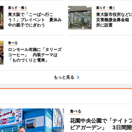
暮らす・働く
暮らす・働く
東大阪で「こーばへ行こ
東大阪市役所など
う！」プレイベント 夏休み
災害義援金募金箱
中の親子でにぎわう
所に設置
食べる
ロンモール布施に「タリーズ
コーヒー」 内装テーマは
「ものづくりと電車」
もっと見る
食べる
花園中央公園で「ナイト
ビアガーデン」 3日間開