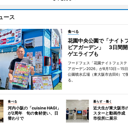
ュース
食べる
花園中央公園で「ナイト
ビアガーデン」 3日間開
ゲエライブも
フードフェス「花園ナイトフェステ
アガーデン2026」が8月13日～15
公園噴水広場（東大阪市吉田6）で
る。
食べる
暮らす・働く
河内小阪の「cuisine HAGI」
近大生が東大阪市の
が2周年 旬の食材使い、日
スターと動画作成
替わりで
市役所に展示