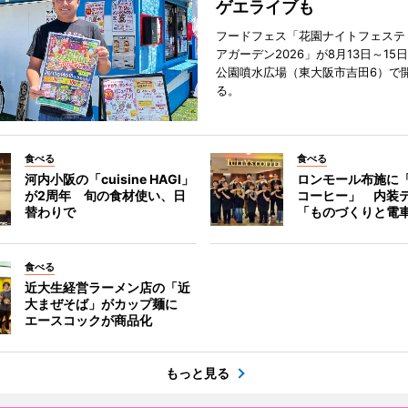
ゲエライブも
フードフェス「花園ナイトフェステ
アガーデン2026」が8月13日～15
公園噴水広場（東大阪市吉田6）で
る。
食べる
食べる
河内小阪の「cuisine HAGI」
ロンモール布施に
が2周年 旬の食材使い、日
コーヒー」 内装
替わりで
「ものづくりと電
食べる
近大生経営ラーメン店の「近
大まぜそば」がカップ麺に
エースコックが商品化
もっと見る