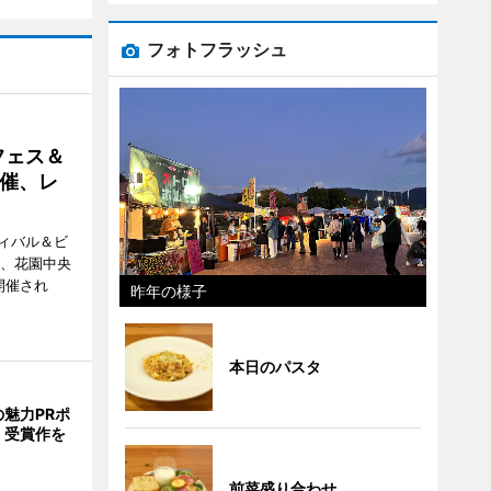
フォトフラッシュ
フェス＆
催、レ
ィバル＆ビ
日、花園中央
開催され
昨年の様子
本日のパスタ
魅力PRポ
 受賞作を
前菜盛り合わせ