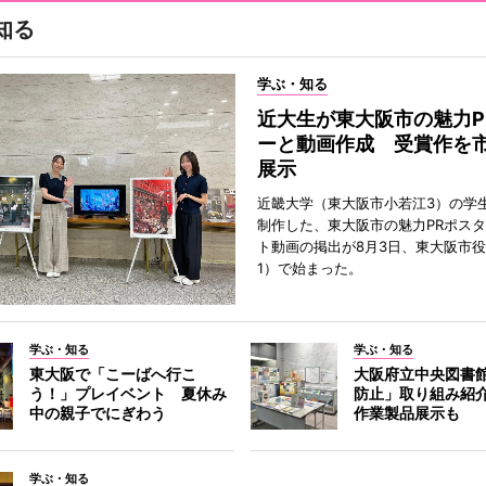
知る
学ぶ・知る
近大生が東大阪市の魅力P
ーと動画作成 受賞作を
展示
近畿大学（東大阪市小若江3）の学
制作した、東大阪市の魅力PRポス
ト動画の掲出が8月3日、東大阪市
1）で始まった。
学ぶ・知る
学ぶ・知る
東大阪で「こーばへ行こ
大阪府立中央図書
う！」プレイベント 夏休み
防止」取り組み紹
中の親子でにぎわう
作業製品展示も
学ぶ・知る