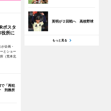
英明が２回戦へ 高校野球
Rポスタ
市役所に
もっと見る
生が企画・
ターとショー
役所（荒本北
館で「再犯
介 刑務所