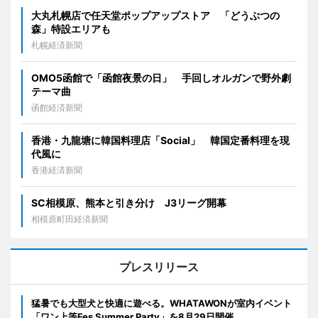
大丸札幌店で任天堂ポップアップストア 「どうぶつの
森」特設エリアも
札幌経済新聞
OMO5函館で「函館夜景の日」 手回しオルガンで野外劇
テーマ曲
函館経済新聞
香港・九龍塘に韓国料理店「Social」 韓国定番料理を現
代風に
香港経済新聞
SC相模原、熊本と引き分け J3リーグ開幕
相模原町田経済新聞
プレスリリース
猛暑でも大型犬と快適に遊べる。WHATAWONが室内イベント
「ワン上等Fes Summer Party」を8月29日開催