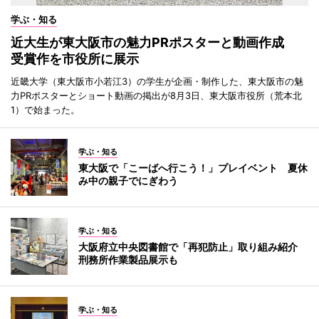
学ぶ・知る
近大生が東大阪市の魅力PRポスターと動画作成
受賞作を市役所に展示
近畿大学（東大阪市小若江3）の学生が企画・制作した、東大阪市の魅
力PRポスターとショート動画の掲出が8月3日、東大阪市役所（荒本北
1）で始まった。
学ぶ・知る
東大阪で「こーばへ行こう！」プレイベント 夏休
み中の親子でにぎわう
学ぶ・知る
大阪府立中央図書館で「再犯防止」取り組み紹介
刑務所作業製品展示も
学ぶ・知る