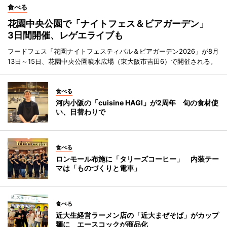
食べる
花園中央公園で「ナイトフェス＆ビアガーデン」
3日間開催、レゲエライブも
フードフェス「花園ナイトフェスティバル＆ビアガーデン2026」が8月
13日～15日、花園中央公園噴水広場（東大阪市吉田6）で開催される。
食べる
河内小阪の「cuisine HAGI」が2周年 旬の食材使
い、日替わりで
食べる
ロンモール布施に「タリーズコーヒー」 内装テー
マは「ものづくりと電車」
食べる
近大生経営ラーメン店の「近大まぜそば」がカップ
麺に エースコックが商品化