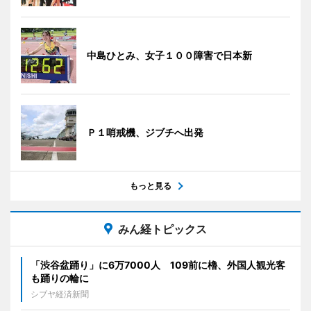
中島ひとみ、女子１００障害で日本新
Ｐ１哨戒機、ジブチへ出発
もっと見る
みん経トピックス
「渋谷盆踊り」に6万7000人 109前に櫓、外国人観光客
も踊りの輪に
シブヤ経済新聞