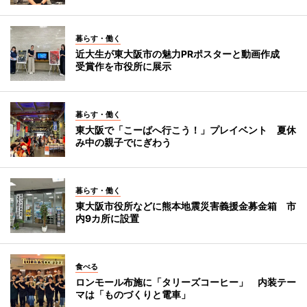
暮らす・働く
近大生が東大阪市の魅力PRポスターと動画作成
受賞作を市役所に展示
暮らす・働く
東大阪で「こーばへ行こう！」プレイベント 夏休
み中の親子でにぎわう
暮らす・働く
東大阪市役所などに熊本地震災害義援金募金箱 市
内9カ所に設置
食べる
ロンモール布施に「タリーズコーヒー」 内装テー
マは「ものづくりと電車」