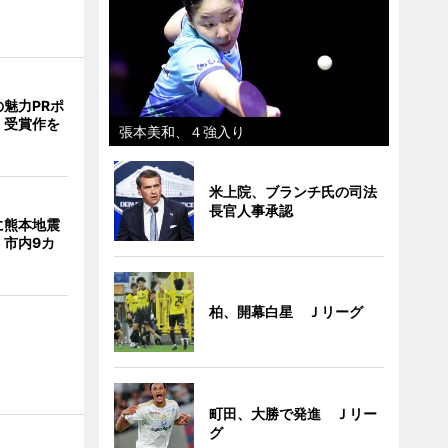
魅力PRポ
 受賞作を
張本美和、４強入り
米上院、ブランチ氏の司法
長官人事承認
に熊本地震
 市内9カ
柏、開幕白星 Ｊリーグ
町田、大勝で発進 Ｊリー
グ