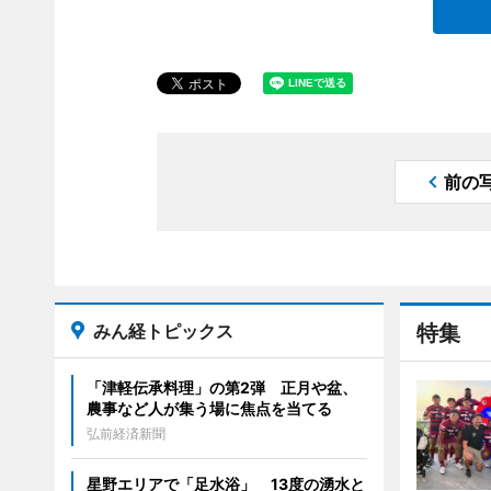
前の
みん経トピックス
特集
「津軽伝承料理」の第2弾 正月や盆、
農事など人が集う場に焦点を当てる
弘前経済新聞
星野エリアで「足水浴」 13度の湧水と