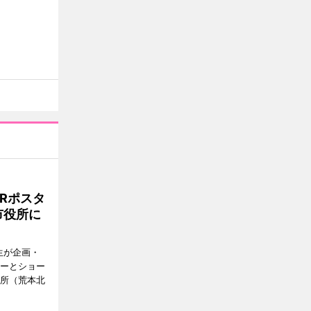
Rポスタ
市役所に
生が企画・
ターとショー
役所（荒本北