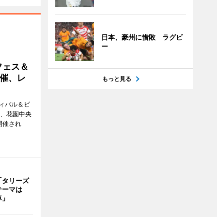
日本、豪州に惜敗 ラグビ
ー
フェス＆
催、レ
もっと見る
ィバル＆ビ
日、花園中央
開催され
「タリーズ
テーマは
車」