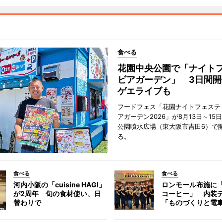
食べる
花園中央公園で「ナイト
ビアガーデン」 3日間開
ゲエライブも
フードフェス「花園ナイトフェステ
アガーデン2026」が8月13日～15
公園噴水広場（東大阪市吉田6）で
る。
食べる
食べる
河内小阪の「cuisine HAGI」
ロンモール布施に
が2周年 旬の食材使い、日
コーヒー」 内装
替わりで
「ものづくりと電