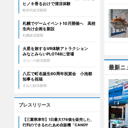
ヒノキ香るおけで清涼体験
軽井沢経済新聞
札幌でゲームイベント10月開催へ 高校
生向け企画を新設
札幌経済新聞
火星を旅するVR体験アトラクション
みなとみらいPLOT48に登場
ヨコハマ経済新聞
最新ニ
八広で町名誕生60周年祝賀会 小池都
知事も祝福
すみだ経済新聞
プレスリリース
【三重県津市】1日最大176個を販売した、
行列のできるわたあめ自販機「CANDY