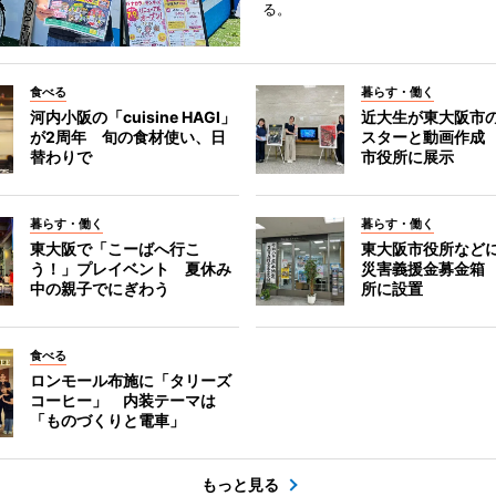
る。
食べる
暮らす・働く
河内小阪の「cuisine HAGI」
近大生が東大阪市の
が2周年 旬の食材使い、日
スターと動画作成
替わりで
市役所に展示
暮らす・働く
暮らす・働く
東大阪で「こーばへ行こ
東大阪市役所など
う！」プレイベント 夏休み
災害義援金募金箱
中の親子でにぎわう
所に設置
食べる
ロンモール布施に「タリーズ
コーヒー」 内装テーマは
「ものづくりと電車」
もっと見る