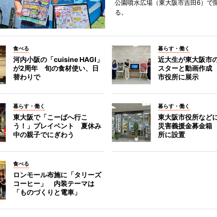
公園噴水広場（東大阪市吉田6）で
る。
食べる
暮らす・働く
河内小阪の「cuisine HAGI」
近大生が東大阪市の
が2周年 旬の食材使い、日
スターと動画作成
替わりで
市役所に展示
暮らす・働く
暮らす・働く
東大阪で「こーばへ行こ
東大阪市役所など
う！」プレイベント 夏休み
災害義援金募金箱
中の親子でにぎわう
所に設置
食べる
ロンモール布施に「タリーズ
コーヒー」 内装テーマは
「ものづくりと電車」