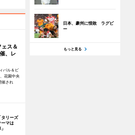
日本、豪州に惜敗 ラグビ
ー
フェス＆
もっと見る
催、レ
ィバル＆ビ
日、花園中央
開催され
「タリーズ
テーマは
車」