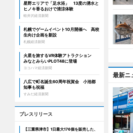
星野エリアで「足水浴」 13度の湧水と
ヒノキ香るおけで清涼体験
軽井沢経済新聞
札幌でゲームイベント10月開催へ 高校
生向け企画を新設
札幌経済新聞
火星を旅するVR体験アトラクション
みなとみらいPLOT48に登場
ヨコハマ経済新聞
最新ニ
八広で町名誕生60周年祝賀会 小池都
知事も祝福
すみだ経済新聞
プレスリリース
【三重県津市】1日最大176個を販売した、