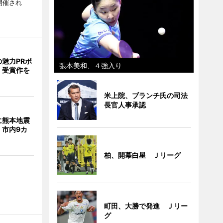
開催され
魅力PRポ
張本美和、４強入り
 受賞作を
米上院、ブランチ氏の司法
長官人事承認
に熊本地震
 市内9カ
柏、開幕白星 Ｊリーグ
町田、大勝で発進 Ｊリー
グ