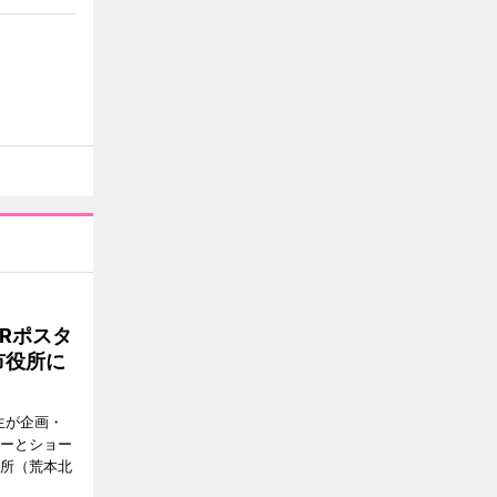
Rポスタ
市役所に
生が企画・
ターとショー
役所（荒本北