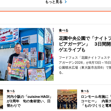
もっと見る
食べる
花園中央公園で「ナイト
ビアガーデン」 3日間開
ゲエライブも
フードフェス「花園ナイトフェステ
アガーデン2026」が8月13日～15
公園噴水広場（東大阪市吉田6）で
る。
食べる
食べる
河内小阪の「cuisine HAGI」
ロンモール布施に
が2周年 旬の食材使い、日
コーヒー」 内装
替わりで
「ものづくりと電