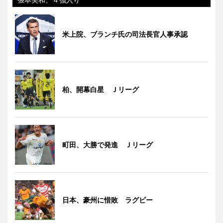
米上院、ブランチ氏の司法長官人事承認
柏、開幕白星 Ｊリーグ
町田、大勝で発進 Ｊリーグ
日本、豪州に惜敗 ラグビー