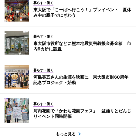
暮らす・働く
東大阪で「こーばへ行こう！」プレイベント 夏休
み中の親子でにぎわう
暮らす・働く
東大阪市役所などに熊本地震災害義援金募金箱 市
内9カ所に設置
暮らす・働く
河島英五さんの生涯を映画に 東大阪市制60周年
記念プロジェクト始動
暮らす・働く
河内花園で「かわち花園フェス」 盆踊りとだんじ
りイベント同時開催
もっと見る