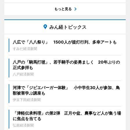
もっと見る
みん経トピックス
八広で「八八祭り」 1500人が提灯行列、多幸アートも
すみだ経済新聞
八戸の「騎馬打毬」、若手騎手の姿勇ましく 20年ぶりの
正式参拝も
八戸経済新聞
河津で「ジビエバーガー体験」 小中学生30人が参加、鳥
獣被害学ぶ講座も
伊豆下田経済新聞
「津軽伝承料理」の第2弾 正月や盆、農事など人が集う場
に焦点を当てる
弘前経済新聞