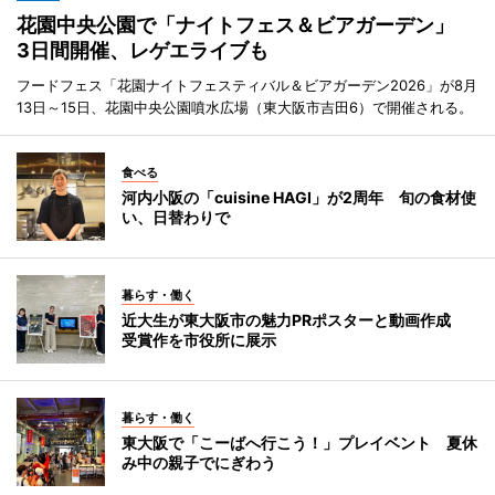
花園中央公園で「ナイトフェス＆ビアガーデン」
3日間開催、レゲエライブも
フードフェス「花園ナイトフェスティバル＆ビアガーデン2026」が8月
13日～15日、花園中央公園噴水広場（東大阪市吉田6）で開催される。
食べる
河内小阪の「cuisine HAGI」が2周年 旬の食材使
い、日替わりで
暮らす・働く
近大生が東大阪市の魅力PRポスターと動画作成
受賞作を市役所に展示
暮らす・働く
東大阪で「こーばへ行こう！」プレイベント 夏休
み中の親子でにぎわう