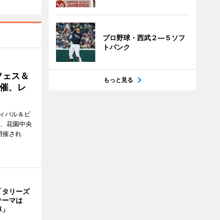
プロ野球・西武２―５ソフ
トバンク
フェス＆
もっと見る
催、レ
ィバル＆ビ
日、花園中央
開催され
「タリーズ
テーマは
車」