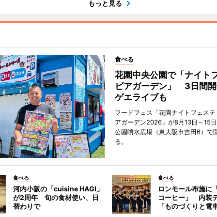
もっと見る
食べる
花園中央公園で「ナイト
ビアガーデン」 3日間開
ゲエライブも
フードフェス「花園ナイトフェステ
アガーデン2026」が8月13日～15
公園噴水広場（東大阪市吉田6）で
る。
食べる
食べる
河内小阪の「cuisine HAGI」
ロンモール布施に
が2周年 旬の食材使い、日
コーヒー」 内装
替わりで
「ものづくりと電