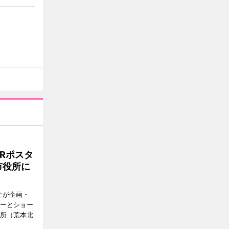
Rポスタ
市役所に
生が企画・
ターとショー
役所（荒本北