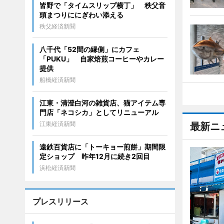
皆野で「タイムスリップ横丁」 秩父音
頭まつりににぎわい添える
秩父経済新聞
八千代「52間の縁側」にカフェ
「PUKU」 自家焙煎コーヒーやカレー
提供
船橋経済新聞
江東・清澄白河の雑貨店、猫アイテム専
門店「ネコシカ」としてリニューアル
江東経済新聞
最新ニ
遠鉄百貨店に「トーキョー煎餅」期間限
定ショップ 昨年12月に続き2回目
浜松経済新聞
プレスリリース