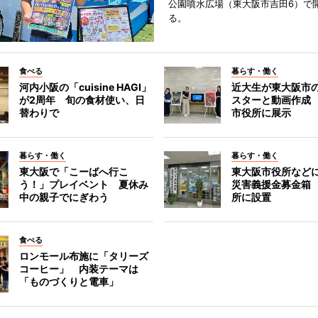
公園噴水広場（東大阪市吉田6）で
る。
食べる
暮らす・働く
河内小阪の「cuisine HAGI」
近大生が東大阪市の
が2周年 旬の食材使い、日
スターと動画作成
替わりで
市役所に展示
暮らす・働く
暮らす・働く
東大阪で「こーばへ行こ
東大阪市役所など
う！」プレイベント 夏休み
災害義援金募金箱
中の親子でにぎわう
所に設置
食べる
ロンモール布施に「タリーズ
コーヒー」 内装テーマは
「ものづくりと電車」