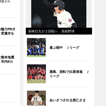
開催され
魅力PRポ
長崎日大が２回戦へ 高校野球
 受賞作を
喜ぶ植中 Ｊリーグ
に熊本地震
 市内9カ
鹿島、逆転で白星発進 Ｊ
リーグ
あいさつされる悠仁さま